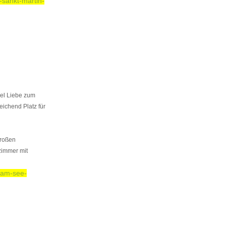
-sankt-martin-
iel Liebe zum
eichend Platz für
großen
zimmer mit
-am-see-