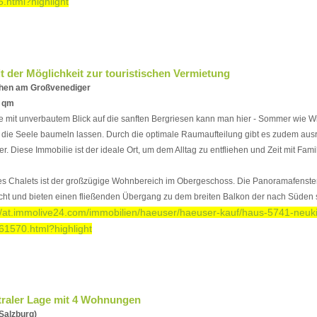
.html?highlight
t der Möglichkeit zur touristischen Vermietung
chen am Großvenediger
1 qm
 mit unverbautem Blick auf die sanften Bergriesen kann man hier - Sommer wie Win
 die Seele baumeln lassen. Durch die optimale Raumaufteilung gibt es zudem ausr
r. Diese Immobilie ist der ideale Ort, um dem Alltag zu entfliehen und Zeit mit Fam
ses Chalets ist der großzügige Wohnbereich im Obergeschoss. Die Panoramafenster
ht und bieten einen fließenden Übergang zu dem breiten Balkon der nach Süden sit
://at.immolive24.com/immobilien/haeuser/haeuser-kauf/haus-5741-neuk
61570.html?highlight
traler Lage mit 4 Wohnungen
Salzburg)