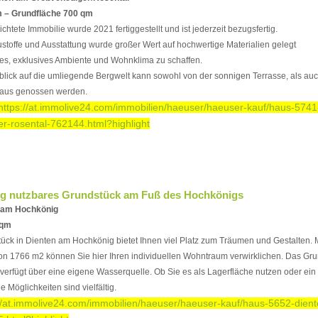
 – Grundfläche 700 qm
richtete Immobilie wurde 2021 fertiggestellt und ist jederzeit bezugsfertig.
stoffe und Ausstattung wurde großer Wert auf hochwertige Materialien gelegt
s, exklusives Ambiente und Wohnklima zu schaffen.
lick auf die umliegende Bergwelt kann sowohl von der sonnigen Terrasse, als au
 aus genossen werden.
https://at.immolive24.com/immobilien/haeuser/haeuser-kauf/haus-5741
r-rosental-762144.html?highlight
tig nutzbares Grundstück am Fuß des Hochkönigs
n am Hochkönig
 qm
ck in Dienten am Hochkönig bietet Ihnen viel Platz zum Träumen und Gestalten. M
n 1766 m2 können Sie hier Ihren individuellen Wohntraum verwirklichen. Das Grun
verfügt über eine eigene Wasserquelle. Ob Sie es als Lagerfläche nutzen oder e
e Möglichkeiten sind vielfältig.
://at.immolive24.com/immobilien/haeuser/haeuser-kauf/haus-5652-dien