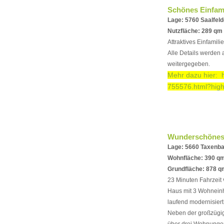
Schönes Einfam
Lage: 5760 Saalfel
Nutzfläche: 289 qm
Attraktives Einfamil
Alle Details werden
weitergegeben.
Mehr dazu hier:
755576.html?high
Wunderschönes 
Lage: 5660 Taxenb
Wohnfläche: 390 q
Grundfläche: 878 q
23 Minuten Fahrzeit 
Haus mit 3 Wohneinhe
laufend modernisiert
Neben der großzügig
über drei Wohnungen