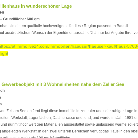
ilienhaus in wunderschöner Lage
den
 – Grundfläche: 600 qm
ienhaus in einem qualitativ hochwertigem, für diese Region passenden Baustil:
 auf ausdrücklichem Wunsch der Eigentümer ausschließlich nur bei Angabe Ihrer vo
https://at.immolive24.com/immobilien/haeuser/haeuser-kauf/haus-5760-
light
Gewerbeobjekt mit 3 Wohneinheiten nahe dem Zeller See
ach
m
m
von Zell am See entfernt liegt diese Immobilie in zentraler und sehr ruhiger Lage 
iten, Werkstatt, Lagerflächen, Dachterrasse und, und, und wurde im Jahr 1981 err
 und nur mit hochwertigen Materialien ausgestattet sowie umfassend wärmeisoliert
 angelegten Werkstatt in den zwei unteren Bereichen verfügt das Haus in den ob
 mit jeweils mehr als 100 qm Wohnfläche.