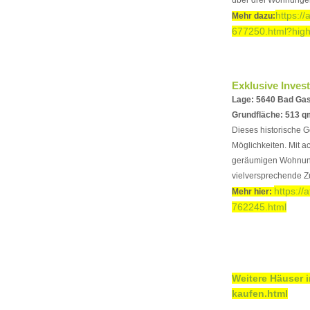
https:/
Mehr dazu:
677250.html?high
Exklusive Inves
Lage: 5640 Bad Gas
Grundfläche: 513 q
Dieses historische 
Möglichkeiten. Mit 
geräumigen Wohnung, 
vielversprechende Zu
https:/
Mehr hier:
762245.html
Weitere Häuser 
kaufen.html