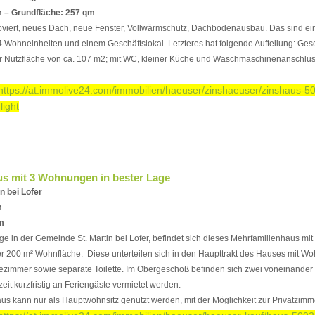
 – Grundfläche: 257 qm
viert, neues Dach, neue Fenster, Vollwärmschutz, Dachbodenausbau. Das sind ein
4 Wohneinheiten und einem Geschäftslokal. Letzteres hat folgende Aufteilung: Ges
er Nutzfläche von ca. 107 m2; mit WC, kleiner Küche und Waschmaschinenanschlus
https://at.immolive24.com/immobilien/haeuser/zinshaeuser/zinshaus-5
light
us mit 3 Wohnungen in bester Lage
n bei Lofer
m
m
age in der Gemeinde St. Martin bei Lofer, befindet sich dieses Mehrfamilienhaus mi
200 m² Wohnfläche. Diese unterteilen sich in den Haupttrakt des Hauses mit W
ezimmer sowie separate Toilette. Im Obergeschoß befinden sich zwei voneinander
it kurzfristig an Feriengäste vermietet werden.
us kann nur als Hauptwohnsitz genutzt werden, mit der Möglichkeit zur Privatzim