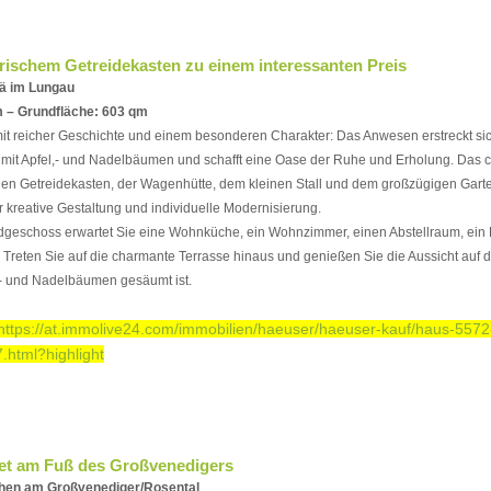
torischem Getreidekasten zu einem interessanten Preis
rä im Lungau
 – Grundfläche: 603 qm
mit reicher Geschichte und einem besonderen Charakter: Das Anwesen erstreckt sic
mit Apfel,- und Nadelbäumen und schafft eine Oase der Ruhe und Erholung. Das
hen Getreidekasten, der Wagenhütte, dem kleinen Stall und dem großzügigen Garten
r kreative Gestaltung und individuelle Modernisierung.
dgeschoss erwartet Sie eine Wohnküche, ein Wohnzimmer, einen Abstellraum, ei
 Treten Sie auf die charmante Terrasse hinaus und genießen Sie die Aussicht auf d
,- und Nadelbäumen gesäumt ist.
https://at.immolive24.com/immobilien/haeuser/haeuser-kauf/haus-5572
.html?highlight
let am Fuß des Großvenedigers
hen am Großvenediger/Rosental