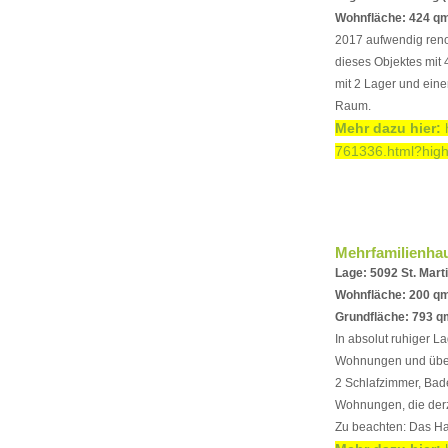
Wohnfläche: 424 qm
2017 aufwendig reno
dieses Objektes mit 
mit 2 Lager und ein
Raum.
Mehr dazu hier:
761336.html?high
Mehrfamilienha
Lage: 5092 St. Marti
Wohnfläche: 200 q
Grundfläche: 793 q
In absolut ruhiger L
Wohnungen und über 
2 Schlafzimmer, Bad
Wohnungen, die derze
Zu beachten: Das Ha