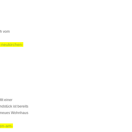
ch vom
-neukirchen-
it einer
dstück ist bereits
in neues Wohnhaus
ten-am-