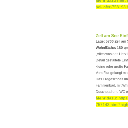
Mehr dazu hier:
bei-lofer-758198.
Zell am See Ein
Lage: 5700 Zell am
Wohnfläche: 180 qm
„Alles was das Herz 
Detail gestaltete Ei
kleine oder große Fa
Vom Flur gelangt ma
Das Erdgeschoss unt
Familienbad, mit Wh
Duschbad und WC en
Mehr dazu:
http
757143.html?high