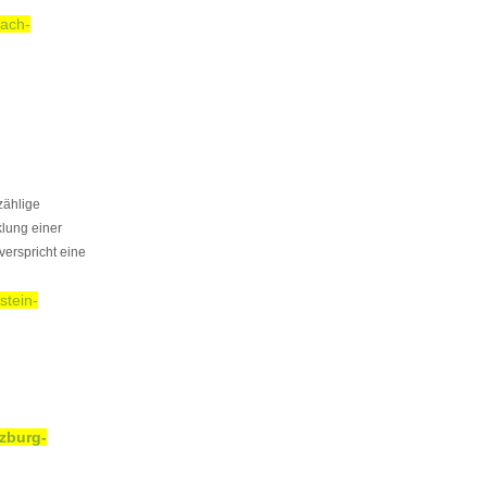
bach-
zählige
lung einer
verspricht eine
stein-
lzburg-