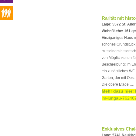
Rarität mit his
Lage: 5572 St. And
Wohnfläche: 161 qm
Einzigartiges Haus 
schönes Grundstück 
mit seinem historisc
von Möglichkeiten fü
Beschreibung: Im Er
ein zusätzliches WC.
Garten, der mit Obst
Die obere Etage ….
Mehr dazu hier:
im-lungau-762407
Exklusives Cha
Lage: 5741 Neukirc