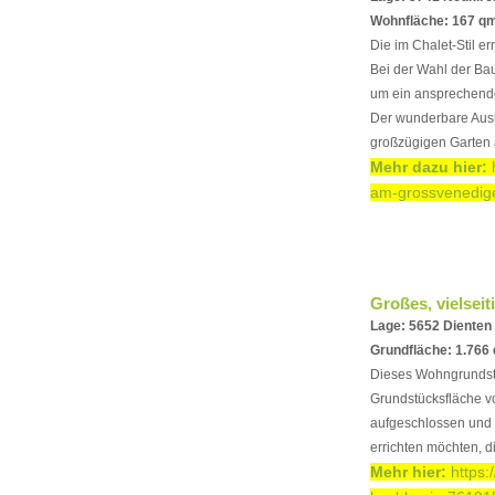
Wohnfläche: 167 qm
Die im Chalet-Stil er
Bei der Wahl der Bau
um ein ansprechende
Der wunderbare Ausb
großzügigen Garten
Mehr dazu hier:
am-grossvenedige
Großes, vielsei
Lage: 5652 Diente
Grundfläche: 1.766
Dieses Wohngrundstü
Grundstücksfläche vo
aufgeschlossen und 
errichten möchten, di
Mehr hier:
https