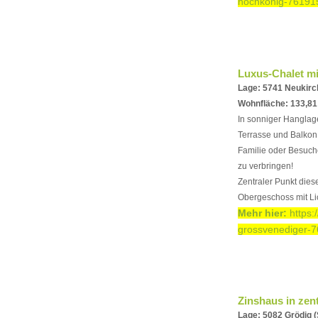
hochkonig-761915
Luxus-Chalet mi
Lage: 5741 Neukir
Wohnfläche: 133,8
In sonniger Hanglage
Terrasse und Balkon
Familie oder Besuche
zu verbringen!
Zentraler Punkt die
Obergeschoss mit Lic
Mehr hier:
https
grossvenediger-7
Zinshaus in zen
Lage: 5082 Grödig (