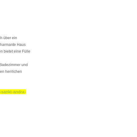
h über ein
 charmante Haus
 bietet eine Fülle
n Badezimmer und
en herrlichen
-sankt-andra-