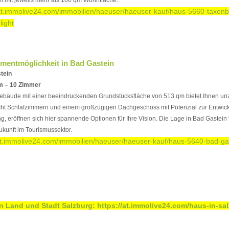
/at.immolive24.com/immobilien/haeuser/haeuser-kauf/haus-5660-taxen
light
tmentmöglichkeit in Bad Gastein
tein
m – 10 Zimmer
Gebäude mit einer beeindruckenden Grundstücksfläche von 513 qm bietet Ihnen un
acht Schlafzimmern und einem großzügigen Dachgeschoss mit Potenzial zur Entwick
eröffnen sich hier spannende Optionen für Ihre Vision. Die Lage in Bad Gastein 
kunft im Tourismussektor.
/at.immolive24.com/immobilien/haeuser/haeuser-kauf/haus-5640-bad-ga
in Land und Stadt Salzburg:
https://at.immolive24.com/haus-in-sa