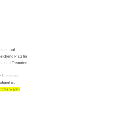
ter - auf
eichend Platz für
ilie und Freunden
 fluten das
uiert ist.
irchen-am-