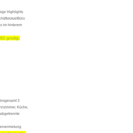
ige Highlights
chäftslokal/Büro
s im hinterem
082-grodig-
t insgesamt 3
ohnzimmer, Küche,
 abgetrennte
mervermietung.