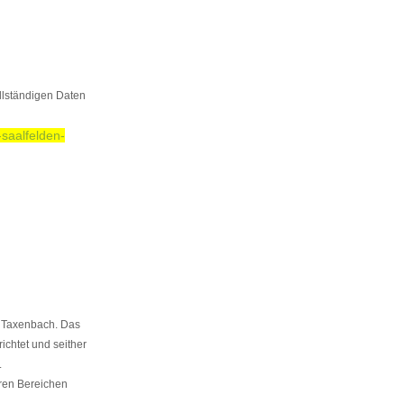
llständigen Daten
saalfelden-
in Taxenbach. Das
ichtet und seither
.
eren Bereichen