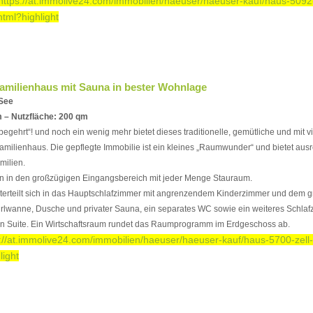
https://at.immolive24.com/immobilien/haeuser/haeuser-kauf/haus-5092
html?highlight
familienhaus mit Sauna in bester Wohnlage
 See
 – Nutzfläche: 200 qm
begehrt“! und noch ein wenig mehr bietet dieses traditionelle, gemütliche und mit v
nfamilienhaus. Die gepflegte Immobilie ist ein kleines „Raumwunder“ und bietet ausr
milien.
n in den großzügigen Eingangsbereich mit jeder Menge Stauraum.
erteilt sich in das Hauptschlafzimmer mit angrenzendem Kinderzimmer und dem 
irlwanne, Dusche und privater Sauna, ein separates WC sowie ein weiteres Schlaf
 Suite. Ein Wirtschaftsraum rundet das Raumprogramm im Erdgeschoss ab.
s://at.immolive24.com/immobilien/haeuser/haeuser-kauf/haus-5700-zell
light