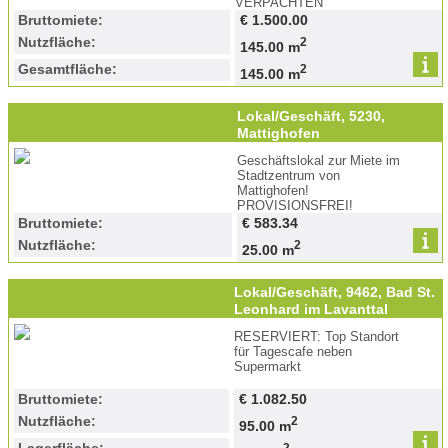
VERPACHTEN
Bruttomiete:
€ 1.500.00
Nutzfläche:
2
145.00 m
Gesamtfläche:
2
145.00 m
Lokal/Geschäft, 5230,
Mattighofen
Geschäftslokal zur Miete im
Stadtzentrum von
Mattighofen!
PROVISIONSFREI!
Bruttomiete:
€ 583.34
Nutzfläche:
2
25.00 m
Lokal/Geschäft, 9462, Bad St.
Leonhard im Lavanttal
RESERVIERT: Top Standort
für Tagescafe neben
Supermarkt
Bruttomiete:
€ 1.082.50
Nutzfläche:
2
95.00 m
2