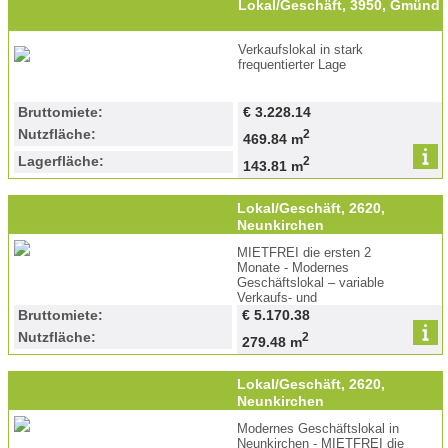
Lokal/Geschäft, 3950, Gmünd
Verkaufslokal in stark
frequentierter Lage
Bruttomiete:
€ 3.228.14
Nutzfläche:
2
469.84 m
Lagerfläche:
2
143.81 m
Lokal/Geschäft, 2620,
Neunkirchen
MIETFREI die ersten 2
Monate - Modernes
Geschäftslokal – variable
Verkaufs- und
Präsentationsflächen
Bruttomiete:
€ 5.170.38
Nutzfläche:
2
279.48 m
Lokal/Geschäft, 2620,
Neunkirchen
Modernes Geschäftslokal in
Neunkirchen - MIETFREI die