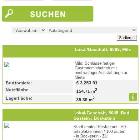
Lokal/Geschäft, 6068, Mils
Mils: Schlüsselfertiger
Gastronomiebetrieb mit
hochwertiger Ausstattung zur
Miete
Bruttomiete:
€ 3.253.91
Nutzfläche:
2
154.71 m
Lagerfläche:
2
35.39 m
Lokal/Geschäft, 5645, Bad
Gastein / Böckstein
Startbereites Restaurant - 50
Sitzplätze innen / 100 außen
- in Böckstein - ZU