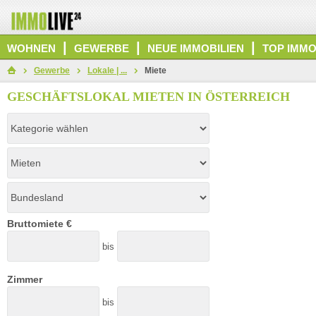
|
|
|
WOHNEN
GEWERBE
NEUE IMMOBILIEN
TOP IMMO
Gewerbe
Lokale | ...
Miete
GESCHÄFTSLOKAL MIETEN IN ÖSTERREICH
Bruttomiete €
bis
Zimmer
bis