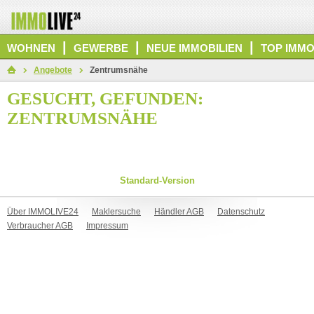
|
|
|
WOHNEN
GEWERBE
NEUE IMMOBILIEN
TOP IMMO
Angebote
Zentrumsnähe
GESUCHT, GEFUNDEN:
ZENTRUMSNÄHE
Standard-Version
Über IMMOLIVE24
Maklersuche
Händler AGB
Datenschutz
Verbraucher AGB
Impressum