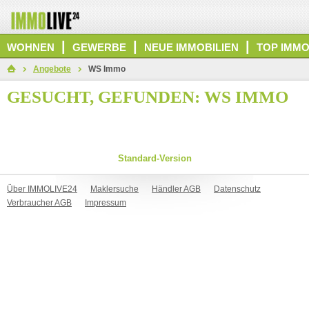
|
|
|
WOHNEN
GEWERBE
NEUE IMMOBILIEN
TOP IMMO
Angebote
WS Immo
GESUCHT, GEFUNDEN: WS IMMO
Standard-Version
Über IMMOLIVE24
Maklersuche
Händler AGB
Datenschutz
Verbraucher AGB
Impressum