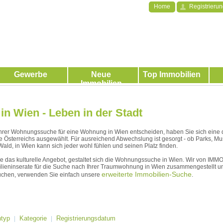
Home
Registrieru
Gewerbe
Neue
Top Immobilien
Immobilien
n Wien - Leben in der Stadt
 Ihrer Wohnungssuche für eine Wohnung in Wien entscheiden, haben Sie sich eine de
e Österreichs ausgewählt. Für ausreichend Abwechslung ist gesorgt - ob Parks, M
ald, in Wien kann sich jeder wohl fühlen und seinen Platz finden.
wie das kulturelle Angebot, gestaltet sich die Wohnungssuche in Wien. Wir von IM
lieninserate für die Suche nach Ihrer Traumwohnung in Wien zusammengestellt un
erweiterte Immobilien-Suche
uchen, verwenden Sie einfach unsere
.
ntyp
Kategorie
Registrierungsdatum
|
|