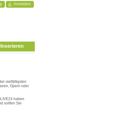
ng
Anmelden
Inserieren
r vielfältigsten
useen, Opern oder
MOLIVE24 haben
d sollten Sie