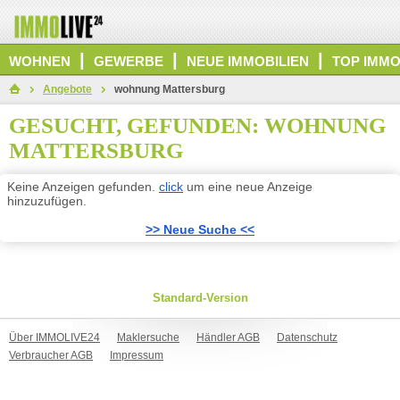
|
|
|
WOHNEN
GEWERBE
NEUE IMMOBILIEN
TOP IMMO
Angebote
wohnung Mattersburg
GESUCHT, GEFUNDEN: WOHNUNG
MATTERSBURG
Keine Anzeigen gefunden.
click
um eine neue Anzeige
hinzuzufügen.
>> Neue Suche <<
Standard-Version
Über IMMOLIVE24
Maklersuche
Händler AGB
Datenschutz
Verbraucher AGB
Impressum