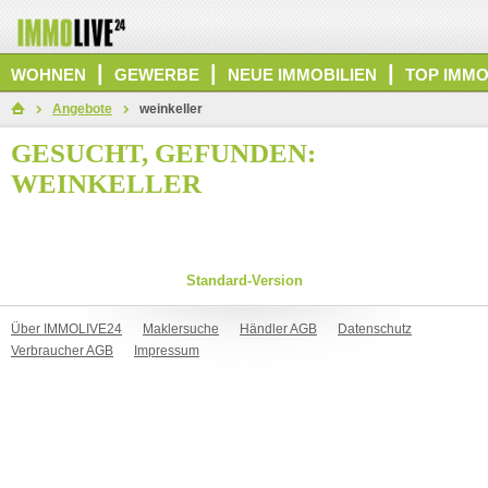
|
|
|
WOHNEN
GEWERBE
NEUE IMMOBILIEN
TOP IMMO
Angebote
weinkeller
GESUCHT, GEFUNDEN:
WEINKELLER
Standard-Version
Über IMMOLIVE24
Maklersuche
Händler AGB
Datenschutz
Verbraucher AGB
Impressum