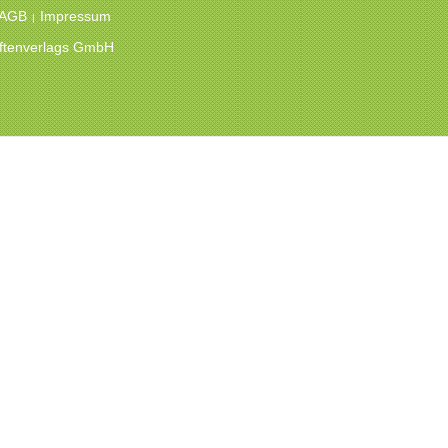
 AGB
Impressum
|
hriftenverlags GmbH