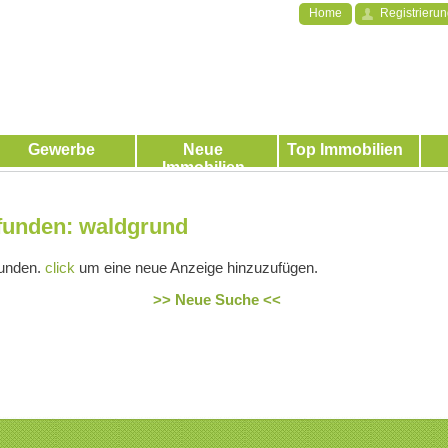
Home
Registrieru
Gewerbe
Neue
Top Immobilien
Immobilien
funden: waldgrund
funden.
click
um eine neue Anzeige hinzuzufügen.
>> Neue Suche <<