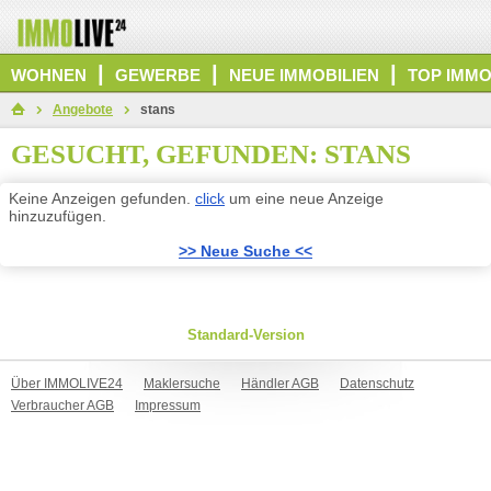
|
|
|
WOHNEN
GEWERBE
NEUE IMMOBILIEN
TOP IMMO
Angebote
stans
GESUCHT, GEFUNDEN: STANS
Keine Anzeigen gefunden.
click
um eine neue Anzeige
hinzuzufügen.
>> Neue Suche <<
Standard-Version
Über IMMOLIVE24
Maklersuche
Händler AGB
Datenschutz
Verbraucher AGB
Impressum