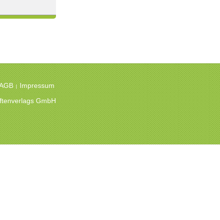
 AGB
Impressum
|
hriftenverlags GmbH