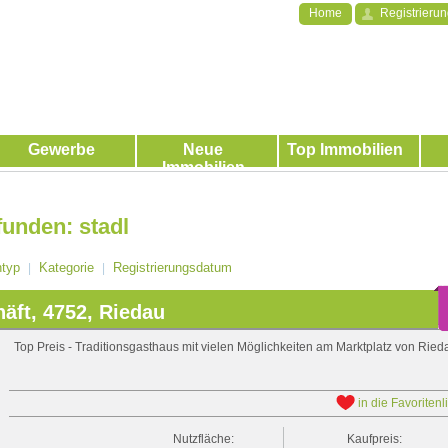
Home
Registrieru
Gewerbe
Neue
Top Immobilien
Immobilien
funden: stadl
ntyp
Kategorie
Registrierungsdatum
|
|
äft, 4752, Riedau
Top Preis - Traditionsgasthaus mit vielen Möglichkeiten am Marktplatz von Ried
in die Favoritenl
Nutzfläche:
Kaufpreis: