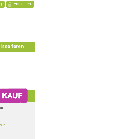
ng
Anmelden
Inserieren
au
iste