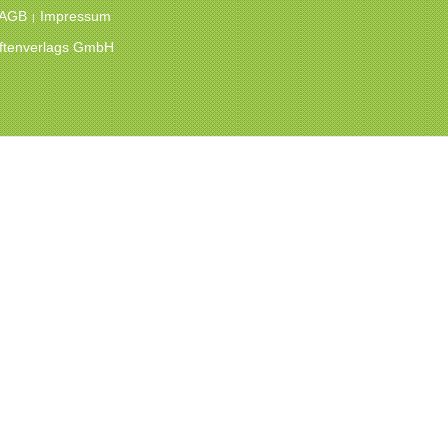
 AGB
Impressum
|
hriftenverlags GmbH