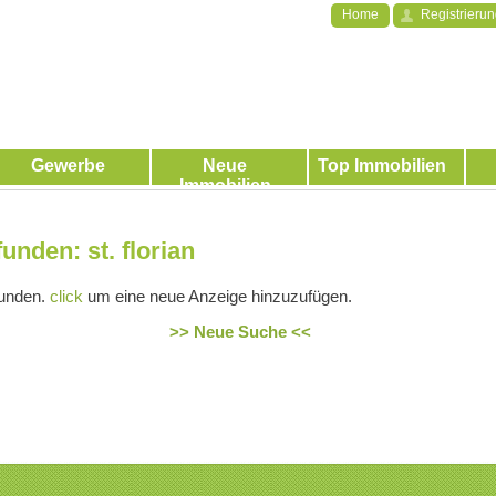
Home
Registrieru
Gewerbe
Neue
Top Immobilien
Immobilien
unden: st. florian
funden.
click
um eine neue Anzeige hinzuzufügen.
>> Neue Suche <<