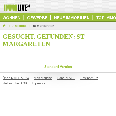
|
|
|
WOHNEN
GEWERBE
NEUE IMMOBILIEN
TOP IMMO
Angebote
st margareten
GESUCHT, GEFUNDEN: ST
MARGARETEN
Standard-Version
Über IMMOLIVE24
Maklersuche
Händler AGB
Datenschutz
Verbraucher AGB
Impressum