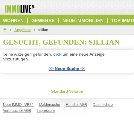
|
|
|
WOHNEN
GEWERBE
NEUE IMMOBILIEN
TOP IMMO
Angebote
sillian
GESUCHT, GEFUNDEN: SILLIAN
Keine Anzeigen gefunden.
click
um eine neue Anzeige
hinzuzufügen.
>> Neue Suche <<
Standard-Version
Über IMMOLIVE24
Maklersuche
Händler AGB
Datenschutz
Verbraucher AGB
Impressum