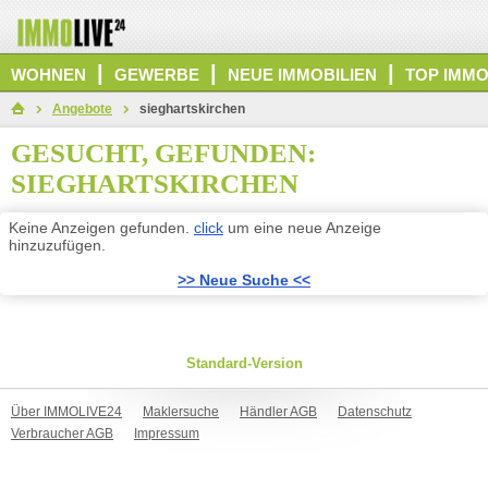
|
|
|
WOHNEN
GEWERBE
NEUE IMMOBILIEN
TOP IMMO
Angebote
sieghartskirchen
GESUCHT, GEFUNDEN:
SIEGHARTSKIRCHEN
Keine Anzeigen gefunden.
click
um eine neue Anzeige
hinzuzufügen.
>> Neue Suche <<
Standard-Version
Über IMMOLIVE24
Maklersuche
Händler AGB
Datenschutz
Verbraucher AGB
Impressum