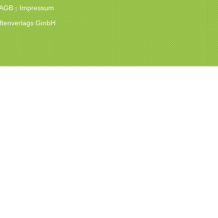
 AGB
Impressum
|
hriftenverlags GmbH