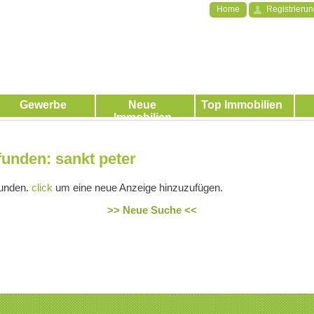
Home
Registrieru
Gewerbe
Neue
Top Immobilien
Immobilien
funden: sankt peter
funden.
click
um eine neue Anzeige hinzuzufügen.
>> Neue Suche <<