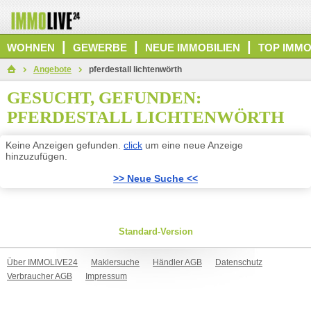
|
|
|
WOHNEN
GEWERBE
NEUE IMMOBILIEN
TOP IMMO
Angebote
pferdestall lichtenwörth
GESUCHT, GEFUNDEN:
PFERDESTALL LICHTENWÖRTH
Keine Anzeigen gefunden.
click
um eine neue Anzeige
hinzuzufügen.
>> Neue Suche <<
Standard-Version
Über IMMOLIVE24
Maklersuche
Händler AGB
Datenschutz
Verbraucher AGB
Impressum