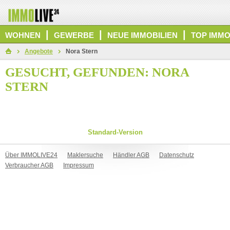
|
|
|
WOHNEN
GEWERBE
NEUE IMMOBILIEN
TOP IMMO
Angebote
Nora Stern
GESUCHT, GEFUNDEN: NORA
STERN
Standard-Version
Über IMMOLIVE24
Maklersuche
Händler AGB
Datenschutz
Verbraucher AGB
Impressum