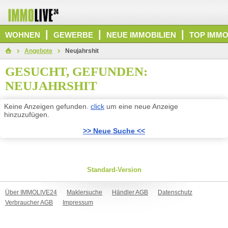
|
|
|
WOHNEN
GEWERBE
NEUE IMMOBILIEN
TOP IMMO
Angebote
Neujahrshit
GESUCHT, GEFUNDEN:
NEUJAHRSHIT
Keine Anzeigen gefunden.
click
um eine neue Anzeige
hinzuzufügen.
>> Neue Suche <<
Standard-Version
Über IMMOLIVE24
Maklersuche
Händler AGB
Datenschutz
Verbraucher AGB
Impressum