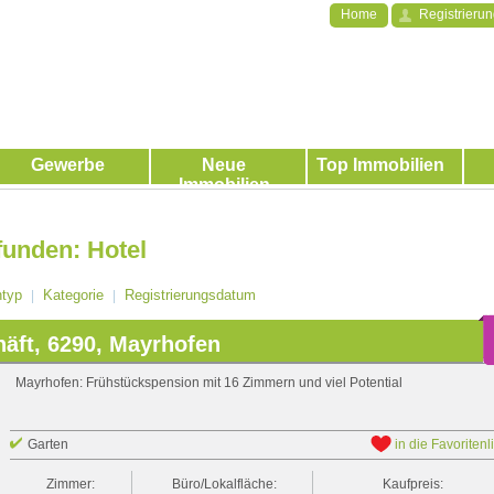
Home
Registrieru
Gewerbe
Neue
Top Immobilien
Immobilien
funden: Hotel
ntyp
Kategorie
Registrierungsdatum
|
|
äft, 6290, Mayrhofen
Mayrhofen: Frühstückspension mit 16 Zimmern und viel Potential
Garten
in die Favoritenl
Zimmer:
Büro/Lokalfläche:
Kaufpreis: