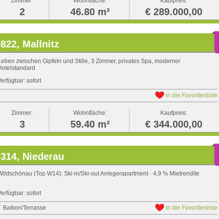
Zimmer:
Wohnfläche:
Kaufpreis:
2
46.80 m²
€ 289.000,00
822, Mallnitz
Leben zwischen Gipfeln und Stille, 3 Zimmer, privates Spa, moderner
Hotelstandard
Verfügbar: sofort
in die Favoritenliste
Zimmer:
Wohnfläche:
Kaufpreis:
3
59.40 m²
€ 344.000,00
314, Niederau
Wildschönau (Top W14): Ski-in/Ski-out Anlegerapartment · 4,9 % Mietrendite
Verfügbar: sofort
Balkon/Terrasse
in die Favoritenliste