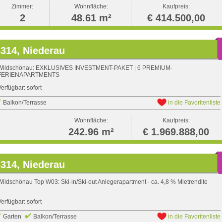
Zimmer:
Wohnfläche:
Kaufpreis:
2
48.61 m²
€ 414.500,00
314, Niederau
Wildschönau: EXKLUSIVES INVESTMENT-PAKET | 6 PREMIUM-
FERIENAPARTMENTS
Verfügbar: sofort
Balkon/Terrasse
in die Favoritenliste
Wohnfläche:
Kaufpreis:
242.96 m²
€ 1.969.888,00
314, Niederau
Wildschönau Top W03: Ski-in/Ski-out Anlegerapartment · ca. 4,8 % Mietrendite
Verfügbar: sofort
Garten
Balkon/Terrasse
in die Favoritenliste