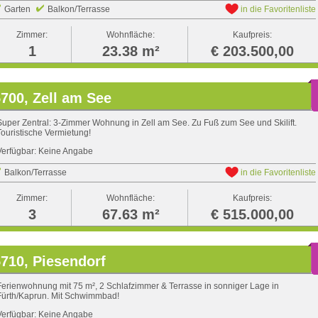
Garten
Balkon/Terrasse
in die Favoritenliste
Zimmer:
Wohnfläche:
Kaufpreis:
1
23.38 m²
€ 203.500,00
700, Zell am See
Super Zentral: 3-Zimmer Wohnung in Zell am See. Zu Fuß zum See und Skilift.
Touristische Vermietung!
Verfügbar: Keine Angabe
Balkon/Terrasse
in die Favoritenliste
Zimmer:
Wohnfläche:
Kaufpreis:
3
67.63 m²
€ 515.000,00
710, Piesendorf
Ferienwohnung mit 75 m², 2 Schlafzimmer & Terrasse in sonniger Lage in
Fürth/Kaprun. Mit Schwimmbad!
Verfügbar: Keine Angabe