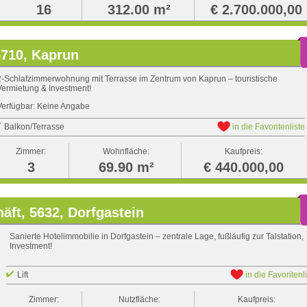
16
312.00 m²
€ 2.700.000,00
5710, Kaprun
2-Schlafzimmerwohnung mit Terrasse im Zentrum von Kaprun – touristische
Vermietung & Investment!
Verfügbar: Keine Angabe
Balkon/Terrasse
in die Favoritenliste
Zimmer:
Wohnfläche:
Kaufpreis:
3
69.90 m²
€ 440.000,00
äft, 5632, Dorfgastein
Sanierte Hotelimmobilie in Dorfgastein – zentrale Lage, fußläufig zur Talstation,
Investment!
Lift
in die Favoritenl
Zimmer:
Nutzfläche:
Kaufpreis: