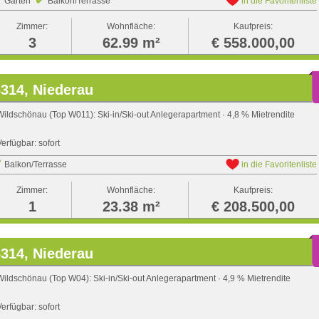
Garten
Balkon/Terrasse
in die Favoritenliste
Zimmer:
Wohnfläche:
Kaufpreis:
3
62.99 m²
€ 558.000,00
314, Niederau
Wildschönau (Top W011): Ski-in/Ski-out Anlegerapartment · 4,8 % Mietrendite
Verfügbar: sofort
Balkon/Terrasse
in die Favoritenliste
Zimmer:
Wohnfläche:
Kaufpreis:
1
23.38 m²
€ 208.500,00
314, Niederau
Wildschönau (Top W04): Ski-in/Ski-out Anlegerapartment · 4,9 % Mietrendite
Verfügbar: sofort