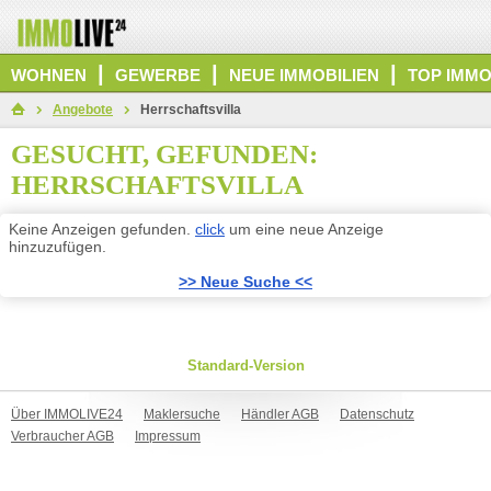
|
|
|
WOHNEN
GEWERBE
NEUE IMMOBILIEN
TOP IMMO
Angebote
Herrschaftsvilla
GESUCHT, GEFUNDEN:
HERRSCHAFTSVILLA
Keine Anzeigen gefunden.
click
um eine neue Anzeige
hinzuzufügen.
>> Neue Suche <<
Standard-Version
Über IMMOLIVE24
Maklersuche
Händler AGB
Datenschutz
Verbraucher AGB
Impressum