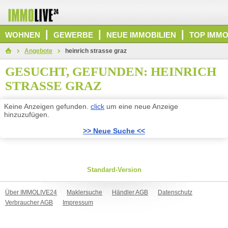
|
|
|
WOHNEN
GEWERBE
NEUE IMMOBILIEN
TOP IMMO
Angebote
heinrich strasse graz
GESUCHT, GEFUNDEN: HEINRICH
STRASSE GRAZ
Keine Anzeigen gefunden.
click
um eine neue Anzeige
hinzuzufügen.
>> Neue Suche <<
Standard-Version
Über IMMOLIVE24
Maklersuche
Händler AGB
Datenschutz
Verbraucher AGB
Impressum