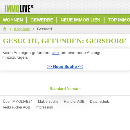
|
|
|
WOHNEN
GEWERBE
NEUE IMMOBILIEN
TOP IMMO
Angebote
Gersdorf
GESUCHT, GEFUNDEN: GERSDORF
Keine Anzeigen gefunden.
click
um eine neue Anzeige
hinzuzufügen.
>> Neue Suche <<
Standard-Version
Über IMMOLIVE24
Maklersuche
Händler AGB
Datenschutz
Verbraucher AGB
Impressum