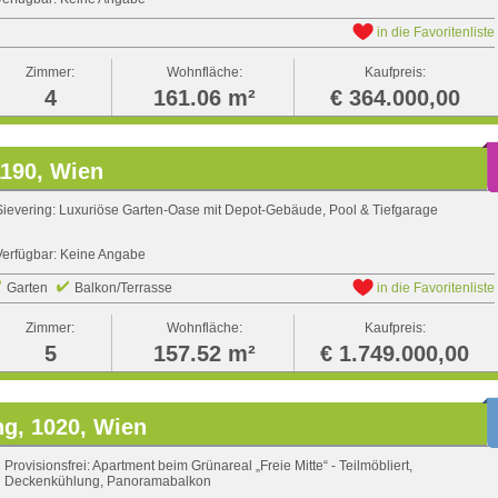
in die Favoritenliste
Zimmer:
Wohnfläche:
Kaufpreis:
4
161.06 m²
€ 364.000,00
1190, Wien
Sievering: Luxuriöse Garten-Oase mit Depot-Gebäude, Pool & Tiefgarage
Verfügbar: Keine Angabe
Garten
Balkon/Terrasse
in die Favoritenliste
Zimmer:
Wohnfläche:
Kaufpreis:
5
157.52 m²
€ 1.749.000,00
g, 1020, Wien
Provisionsfrei: Apartment beim Grünareal „Freie Mitte“ - Teilmöbliert,
Deckenkühlung, Panoramabalkon