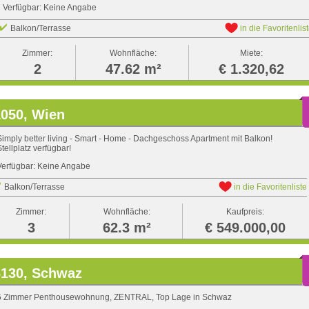
Verfügbar: Keine Angabe
Balkon/Terrasse
in die Favoritenlis
Zimmer:
Wohnfläche:
Miete:
2
47.62 m²
€ 1.320,62
1050, Wien
Simply better living - Smart - Home - Dachgeschoss Apartment mit Balkon!
Stellplatz verfügbar!
Verfügbar: Keine Angabe
Balkon/Terrasse
in die Favoritenliste
Zimmer:
Wohnfläche:
Kaufpreis:
3
62.3 m²
€ 549.000,00
6130, Schwaz
5 Zimmer Penthousewohnung, ZENTRAL, Top Lage in Schwaz