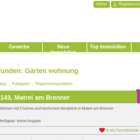
Home
Registrieru
Gewerbe
Neue
Top Immobilien
Immobilien
funden: Gärten wohnung
ntyp
Kategorie
Registrierungsdatum
|
|
143, Matrei am Brenner
Wohnen mit Charme und herrlichem Bergblick in Matrei am Brenner
Verfügbar: Keine Angabe
in die Favoritenliste