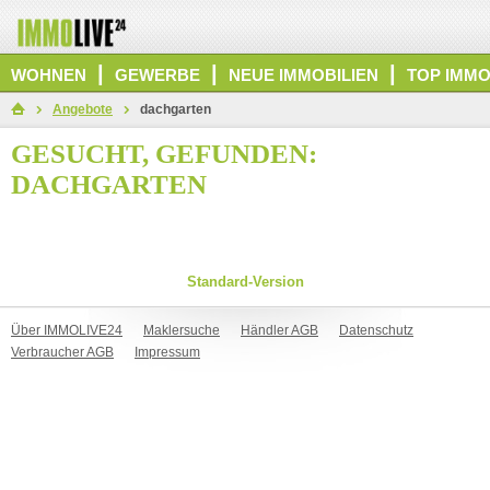
|
|
|
WOHNEN
GEWERBE
NEUE IMMOBILIEN
TOP IMMO
Angebote
dachgarten
GESUCHT, GEFUNDEN:
DACHGARTEN
Standard-Version
Über IMMOLIVE24
Maklersuche
Händler AGB
Datenschutz
Verbraucher AGB
Impressum