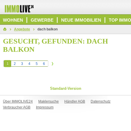
|
|
|
WOHNEN
GEWERBE
NEUE IMMOBILIEN
TOP IMMO
Angebote
dach balkon
GESUCHT, GEFUNDEN: DACH
BALKON
1
2
3
4
5
6
Standard-Version
Über IMMOLIVE24
Maklersuche
Händler AGB
Datenschutz
Verbraucher AGB
Impressum