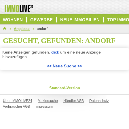
|
|
|
WOHNEN
GEWERBE
NEUE IMMOBILIEN
TOP IMMO
Angebote
andorf
GESUCHT, GEFUNDEN: ANDORF
Keine Anzeigen gefunden.
click
um eine neue Anzeige
hinzuzufügen.
>> Neue Suche <<
Standard-Version
Über IMMOLIVE24
Maklersuche
Händler AGB
Datenschutz
Verbraucher AGB
Impressum