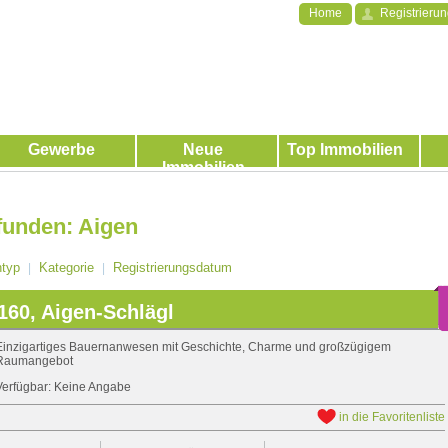
Home
Registrieru
Gewerbe
Neue
Top Immobilien
Immobilien
funden: Aigen
ntyp
Kategorie
Registrierungsdatum
|
|
160, Aigen-Schlägl
Einzigartiges Bauernanwesen mit Geschichte, Charme und großzügigem
Raumangebot
Verfügbar: Keine Angabe
in die Favoritenliste