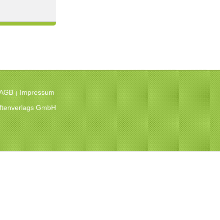
 AGB
Impressum
|
hriftenverlags GmbH