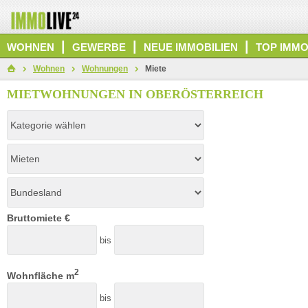
|
|
|
WOHNEN
GEWERBE
NEUE IMMOBILIEN
TOP IMMO
Wohnen
Wohnungen
Miete
MIETWOHNUNGEN IN OBERÖSTERREICH
Bruttomiete €
bis
2
Wohnfläche m
bis