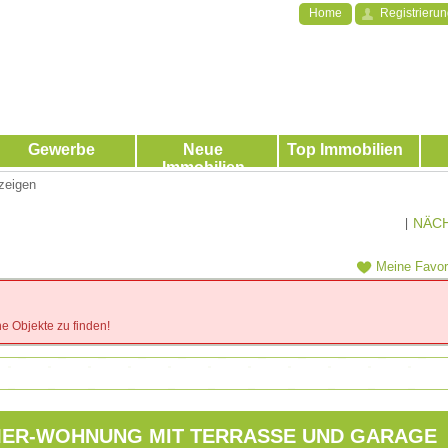
Home
Registrieru
Gewerbe
Neue
Top Immobilien
Immobilien
zeigen
NÄC
|
Meine Favor
e Objekte zu finden!
MER-WOHNUNG MIT TERRASSE UND GARAGE