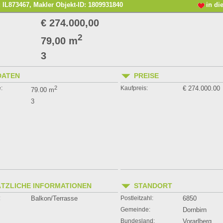
: IL873467, Makler Objekt-ID: 1809931840
in di
€ 274.000,00
2
79,00 m
3
DATEN
PREISE
:
2
Kaufpreis:
€ 274.000.00
79.00 m
3
TZLICHE INFORMATIONEN
STANDORT
:
Balkon/Terrasse
Postleitzahl:
6850
Gemeinde:
Dornbirn
Bundesland:
Vorarlberg