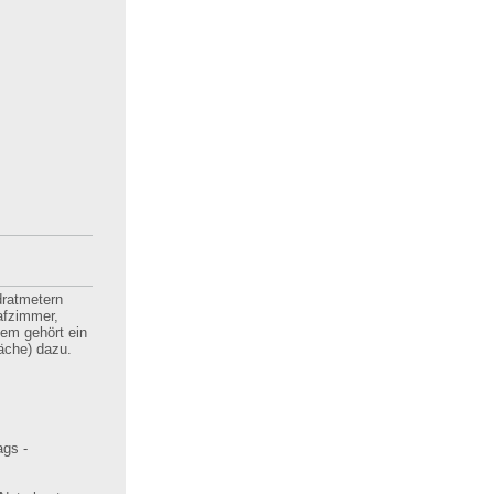
ratmetern
afzimmer,
em gehört ein
äche) dazu.
ags -