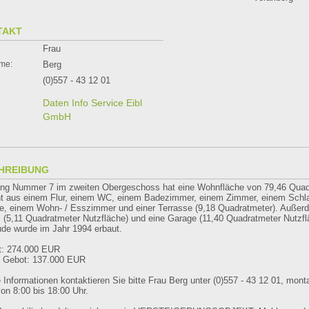
TAKT
Frau
me:
Berg
(0)557 - 43 12 01
Daten Info Service Eibl
GmbH
HREIBUNG
ng Nummer 7 im zweiten Obergeschoss hat eine Wohnfläche von 79,46 Quad
ht aus einem Flur, einem WC, einem Badezimmer, einem Zimmer, einem Schl
e, einem Wohn- / Esszimmer und einer Terrasse (9,18 Quadratmeter). Außerd
il (5,11 Quadratmeter Nutzfläche) und eine Garage (11,40 Quadratmeter Nutzfl
de wurde im Jahr 1994 erbaut.
t: 274.000 EUR
s Gebot: 137.000 EUR
e Informationen kontaktieren Sie bitte Frau Berg unter (0)557 - 43 12 01, mont
on 8:00 bis 18:00 Uhr.