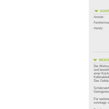
KON
Anrede:
Familienna
Handy:
BESC
Die Wohnu
und beste
einer Küch
Kellerabte
Das Gebäu
Schätzwer
Geringste
Für weiter
sonntags v