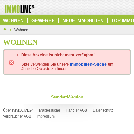
|
|
|
WOHNEN
GEWERBE
NEUE IMMOBILIEN
TOP IMMO
Wohnen
WOHNEN
Diese Anzeige ist nicht mehr verfügbar!
Immobilien-Suche
Bitte verwenden Sie unsere
um
ähnliche Objekte zu finden!
Standard-Version
Über IMMOLIVE24
Maklersuche
Händler AGB
Datenschutz
Verbraucher AGB
Impressum