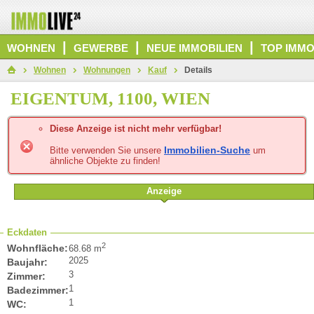
|
|
|
WOHNEN
GEWERBE
NEUE IMMOBILIEN
TOP IMMO
Wohnen
Wohnungen
Kauf
Details
EIGENTUM, 1100, WIEN
Diese Anzeige ist nicht mehr verfügbar!
Immobilien-Suche
Bitte verwenden Sie unsere
um
ähnliche Objekte zu finden!
Anzeige
Eckdaten
2
Wohnfläche:
68.68 m
2025
Baujahr:
3
Zimmer:
1
Badezimmer:
1
WC: