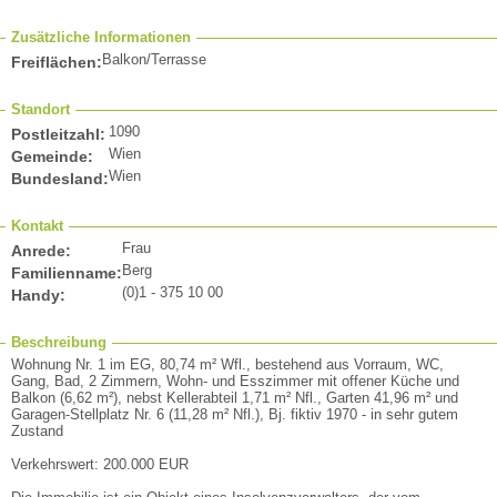
Zusätzliche Informationen
Balkon/Terrasse
Freiflächen:
Standort
1090
Postleitzahl:
Wien
Gemeinde:
Wien
Bundesland:
Kontakt
Frau
Anrede:
Berg
Familienname:
(0)1 - 375 10 00
Handy:
Beschreibung
Wohnung Nr. 1 im EG, 80,74 m² Wfl., bestehend aus Vorraum, WC,
Gang, Bad, 2 Zimmern, Wohn- und Esszimmer mit offener Küche und
Balkon (6,62 m²), nebst Kellerabteil 1,71 m² Nfl., Garten 41,96 m² und
Garagen-Stellplatz Nr. 6 (11,28 m² Nfl.), Bj. fiktiv 1970 - in sehr gutem
Zustand
Verkehrswert: 200.000 EUR