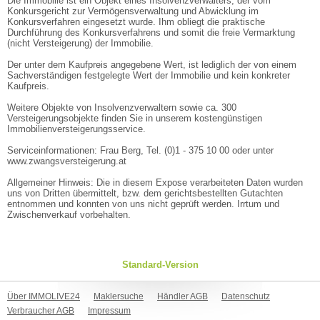
Die Immobilie ist ein Objekt eines Insolvenzverwalters, der vom
Konkursgericht zur Vermögensverwaltung und Abwicklung im
Konkursverfahren eingesetzt wurde. Ihm obliegt die praktische
Durchführung des Konkursverfahrens und somit die freie Vermarktung
(nicht Versteigerung) der Immobilie.
Der unter dem Kaufpreis angegebene Wert, ist lediglich der von einem
Sachverständigen festgelegte Wert der Immobilie und kein konkreter
Kaufpreis.
Weitere Objekte von Insolvenzverwaltern sowie ca. 300
Versteigerungsobjekte finden Sie in unserem kostengünstigen
Immobilienversteigerungsservice.
Serviceinformationen: Frau Berg, Tel. (0)1 - 375 10 00 oder unter
www.zwangsversteigerung.at
Allgemeiner Hinweis: Die in diesem Expose verarbeiteten Daten wurden
uns von Dritten übermittelt, bzw. dem gerichtsbestellten Gutachten
entnommen und konnten von uns nicht geprüft werden. Irrtum und
Zwischenverkauf vorbehalten.
Standard-Version
Über IMMOLIVE24
Maklersuche
Händler AGB
Datenschutz
Verbraucher AGB
Impressum