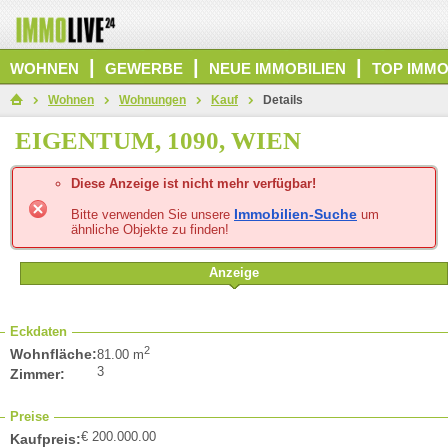
|
|
|
WOHNEN
GEWERBE
NEUE IMMOBILIEN
TOP IMMO
Wohnen
Wohnungen
Kauf
Details
EIGENTUM, 1090, WIEN
Diese Anzeige ist nicht mehr verfügbar!
Immobilien-Suche
Bitte verwenden Sie unsere
um
ähnliche Objekte zu finden!
Anzeige
Eckdaten
2
Wohnfläche:
81.00 m
3
Zimmer:
Preise
€ 200.000.00
Kaufpreis: