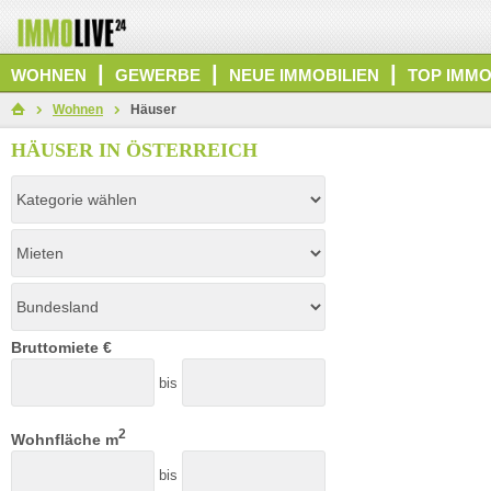
|
|
|
WOHNEN
GEWERBE
NEUE IMMOBILIEN
TOP IMMO
Wohnen
Häuser
HÄUSER IN ÖSTERREICH
Bruttomiete €
bis
2
Wohnfläche m
bis