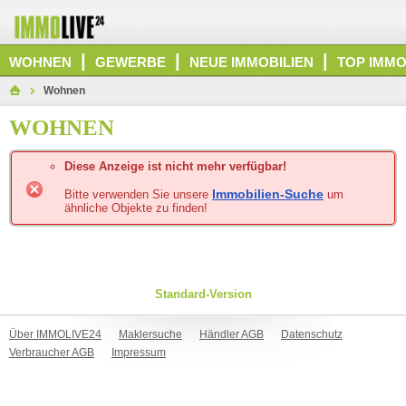
|
|
|
WOHNEN
GEWERBE
NEUE IMMOBILIEN
TOP IMMO
Wohnen
WOHNEN
Diese Anzeige ist nicht mehr verfügbar!
Immobilien-Suche
Bitte verwenden Sie unsere
um
ähnliche Objekte zu finden!
Standard-Version
Über IMMOLIVE24
Maklersuche
Händler AGB
Datenschutz
Verbraucher AGB
Impressum