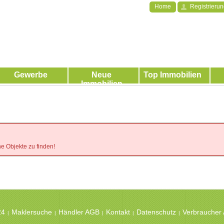
Home
Registrieru
Gewerbe
Neue
Top Immobilien
Immobilien
e Objekte zu finden!
teilhaus Muster
St. sebastian
24
Maklersuche
Händler AGB
Kontakt
Datenschutz
Verbraucher
|
|
|
|
|