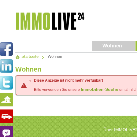
Wohnen
Startseite
Wohnen
Wohnen
Diese Anzeige ist nicht mehr verfügbar!
Immobilien-Suche
Bitte verwenden Sie unsere
um ähnlich
Seeliegenschaft am Wallersee
Weyregg
4770
Hernalser
Fertig
Musterhaus
Laaben
Weyreg
Hollabrunn
Über IMMOLIVE