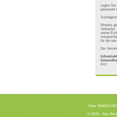
Legen Sie 
passende I
Suchagent 
Hinweis g
Verkäufer,
seiner Ers
entspreche
für die ta
Der Vermitt
Infrastruk
Gesundhe
Arzt
4774
Wolfsberg
Weikendorf
Dörfles
IHL
Museum rathaus
Museu
Stronsdorf
Zentralheizung
Über IMMOLIVE
© 2026 - Alle Re