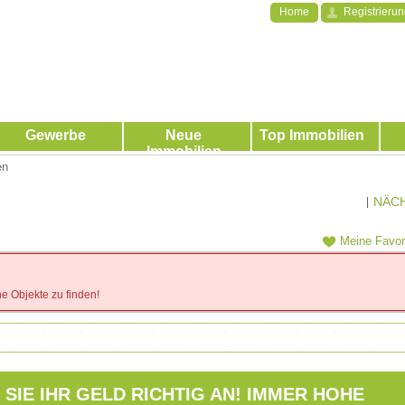
Home
Registrieru
Gewerbe
Neue
Top Immobilien
Immobilien
en
NÄC
|
Meine Favor
e Objekte zu finden!
 SIE IHR GELD RICHTIG AN! IMMER HOHE