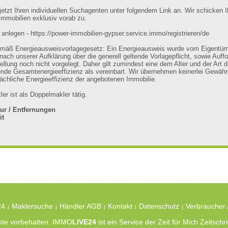
jetzt Ihren individuellen Suchagenten unter folgendem Link an. Wir schicken 
mmobilien exklusiv vorab zu.
anlegen - https://power-immobilien-gypser.service.immo/registrieren/de
emäß Energieausweisvorlagegesetz: Ein Energieausweis wurde vom Eigentüm
 nach unserer Aufklärung über die generell geltende Vorlagepflicht, sowie Auff
tellung noch nicht vorgelegt. Daher gilt zumindest eine dem Alter und der Art
nde Gesamtenergieeffizienz als vereinbart. Wir übernehmen keinerlei Gewähr
tsächliche Energieeffizienz der angebotenen Immobilie.
ler ist als Doppelmakler tätig.
tur / Entfernungen
it
msquatier rathaus
2990-132
24
Maklersuche
Händler AGB
Kontakt
Datenschutz
Verbraucher
|
|
|
|
|
chte vorbehalten. IMMO
LIVE24
ist ein Service der Zeit für Mich Zeitsc