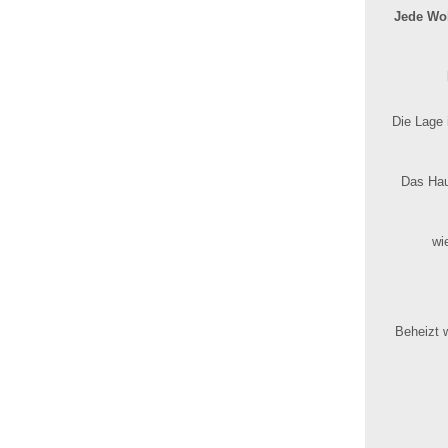
Jede Woh
Die Lage 
Das Hau
wi
Beheizt w