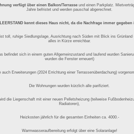
nung verfügt über einen Balkon/Terrasse
und einen Parkplatz. Mietverträg
Jahre befristet und werden pauschal abgerechnet.
LEERSTAND kennt dieses Haus nicht, da die Nachfrage immer gegeben i
ist toll, ruhige Siedlungslage, Ausrichtung nach Süden mit Blick ins Grünlan
alles in Kürze erreichbar.
s befindet sich in einem guten Allgemeinzustand und laufend wurden Sanier
wurden die Fenster erneuert)
e auch Erweiterungen (2024 Errichtung einer Terrassenüberdachung) vorgen
Die Wohnungen wurden kürzlich alle parifiziert.
ird die Liegenschaft mit einer neuen Pelletsheizung (teilweise Fußbodenheizu
Radiatoren),
Heizkosten jährlich für die gesamten Einheiten ca. 4000.-
Warmwasseraufbereitung erfolgt über eine Solaranlage!