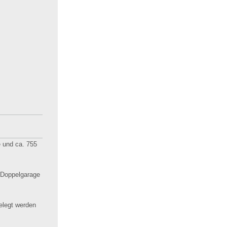
 und ca. 755
 Doppelgarage
elegt werden