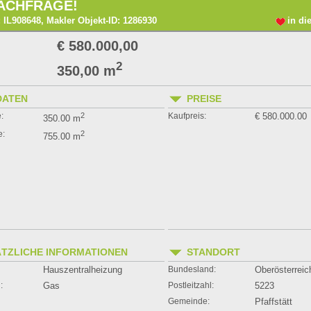
ACHFRAGE!
 IL908648, Makler Objekt-ID: 1286930
in di
€ 580.000,00
2
350,00 m
DATEN
PREISE
:
2
Kaufpreis:
€ 580.000.00
350.00 m
e:
2
755.00 m
TZLICHE INFORMATIONEN
STANDORT
Hauszentralheizung
Bundesland:
Oberösterreic
:
Gas
Postleitzahl:
5223
Gemeinde:
Pfaffstätt