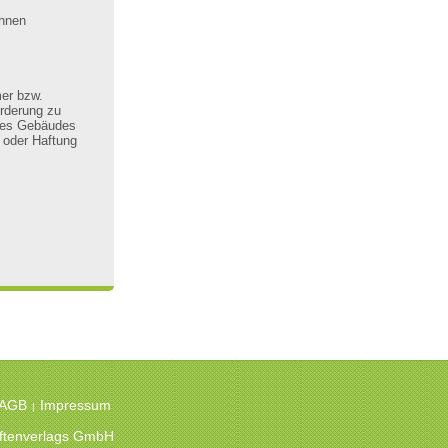
Ihnen
er bzw.
orderung zu
 des Gebäudes
 oder Haftung
 AGB
Impressum
|
hriftenverlags GmbH