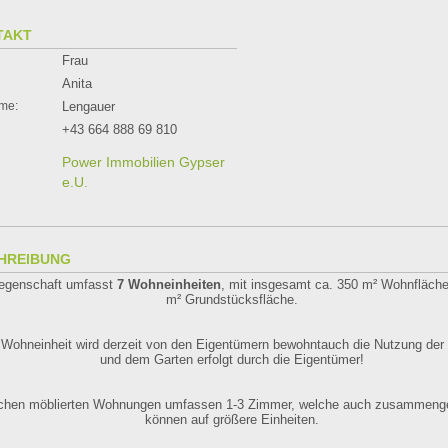
TAKT
Frau
Anita
me:
Lengauer
+43 664 888 69 810
Power Immobilien Gypser
e.U.
HREIBUNG
iegenschaft umfasst
7 Wohneinheiten
, mit insgesamt ca. 350 m² Wohnfläche
m² Grundstücksfläche.
 Wohneinheit wird derzeit von den Eigentümern bewohntauch die Nutzung der
und dem Garten erfolgt durch die Eigentümer!
lichen möblierten Wohnungen umfassen 1-3 Zimmer, welche auch zusammeng
können auf größere Einheiten.