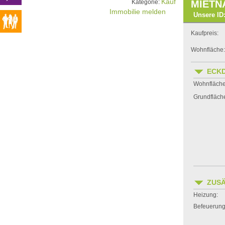
Kauf
Kategorie:
MIETN
Immobilie melden
Unsere ID:
Kaufpreis:
Wohnfläche:
ECK
Wohnfläche
Grundfläch
ZUSÄ
Heizung:
Befeuerung