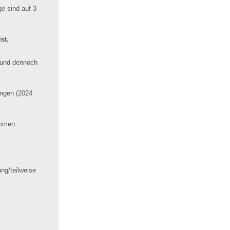
e sind auf 3
st.
d und dennoch
ungen (2024
ommen.
ng/teilweise