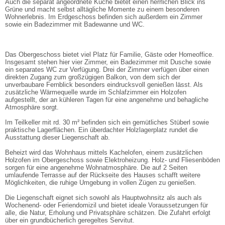
Auch die separat angeordnete Küche bietet einen herrlichen Blick ins
Grüne und macht selbst alltägliche Momente zu einem besonderen
Wohnerlebnis. Im Erdgeschoss befinden sich außerdem ein Zimmer
sowie ein Badezimmer mit Badewanne und WC.
Das Obergeschoss bietet viel Platz für Familie, Gäste oder Homeoffice.
Insgesamt stehen hier vier Zimmer, ein Badezimmer mit Dusche sowie
ein separates WC zur Verfügung. Drei der Zimmer verfügen über einen
direkten Zugang zum großzügigen Balkon, von dem sich der
unverbaubare Fernblick besonders eindrucksvoll genießen lässt. Als
zusätzliche Wärmequelle wurde im Schlafzimmer ein Holzofen
aufgestellt, der an kühleren Tagen für eine angenehme und behagliche
Atmosphäre sorgt.
Im Teilkeller mit rd. 30 m² befinden sich ein gemütliches Stüberl sowie
praktische Lagerflächen. Ein überdachter Holzlagerplatz rundet die
Ausstattung dieser Liegenschaft ab.
Beheizt wird das Wohnhaus mittels Kachelofen, einem zusätzlichen
Holzofen im Obergeschoss sowie Elektroheizung. Holz- und Fliesenböden
sorgen für eine angenehme Wohnatmosphäre. Die auf 2 Seiten
umlaufende Terrasse auf der Rückseite des Hauses schafft weitere
Möglichkeiten, die ruhige Umgebung in vollen Zügen zu genießen.
Die Liegenschaft eignet sich sowohl als Hauptwohnsitz als auch als
Wochenend- oder Feriendomizil und bietet ideale Voraussetzungen für
alle, die Natur, Erholung und Privatsphäre schätzen. Die Zufahrt erfolgt
über ein grundbücherlich geregeltes Servitut.