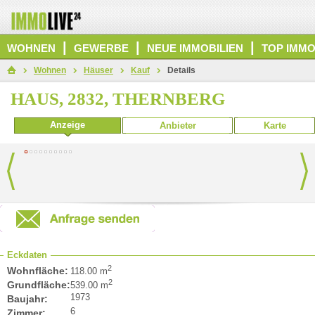
|
|
|
WOHNEN
GEWERBE
NEUE IMMOBILIEN
TOP IMMO
Wohnen
Häuser
Kauf
Details
HAUS, 2832, THERNBERG
Anzeige
Anbieter
Karte
Eckdaten
2
Wohnfläche:
118.00 m
2
Grundfläche:
539.00 m
1973
Baujahr:
6
Zimmer: