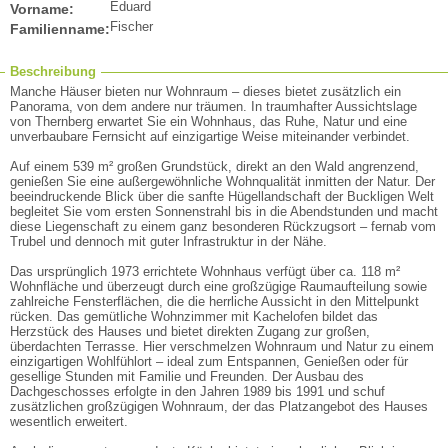
Eduard
Vorname:
Fischer
Familienname:
Beschreibung
Manche Häuser bieten nur Wohnraum – dieses bietet zusätzlich ein
Panorama, von dem andere nur träumen. In traumhafter Aussichtslage
von Thernberg erwartet Sie ein Wohnhaus, das Ruhe, Natur und eine
unverbaubare Fernsicht auf einzigartige Weise miteinander verbindet.
Auf einem 539 m² großen Grundstück, direkt an den Wald angrenzend,
genießen Sie eine außergewöhnliche Wohnqualität inmitten der Natur. Der
beeindruckende Blick über die sanfte Hügellandschaft der Buckligen Welt
begleitet Sie vom ersten Sonnenstrahl bis in die Abendstunden und macht
diese Liegenschaft zu einem ganz besonderen Rückzugsort – fernab vom
Trubel und dennoch mit guter Infrastruktur in der Nähe.
Das ursprünglich 1973 errichtete Wohnhaus verfügt über ca. 118 m²
Wohnfläche und überzeugt durch eine großzügige Raumaufteilung sowie
zahlreiche Fensterflächen, die die herrliche Aussicht in den Mittelpunkt
rücken. Das gemütliche Wohnzimmer mit Kachelofen bildet das
Herzstück des Hauses und bietet direkten Zugang zur großen,
überdachten Terrasse. Hier verschmelzen Wohnraum und Natur zu einem
einzigartigen Wohlfühlort – ideal zum Entspannen, Genießen oder für
gesellige Stunden mit Familie und Freunden. Der Ausbau des
Dachgeschosses erfolgte in den Jahren 1989 bis 1991 und schuf
zusätzlichen großzügigen Wohnraum, der das Platzangebot des Hauses
wesentlich erweitert.