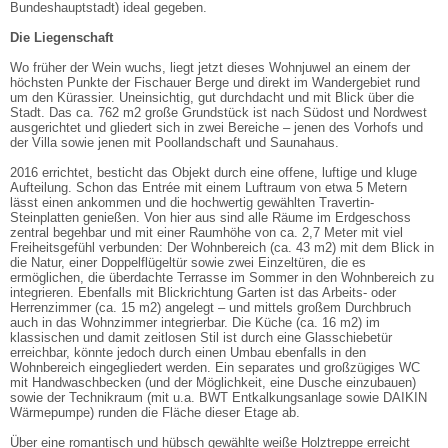
Bundeshauptstadt) ideal gegeben.
Die Liegenschaft
Wo früher der Wein wuchs, liegt jetzt dieses Wohnjuwel an einem der
höchsten Punkte der Fischauer Berge und direkt im Wandergebiet rund
um den Kürassier. Uneinsichtig, gut durchdacht und mit Blick über die
Stadt. Das ca. 762 m2 große Grundstück ist nach Südost und Nordwest
ausgerichtet und gliedert sich in zwei Bereiche – jenen des Vorhofs und
der Villa sowie jenen mit Poollandschaft und Saunahaus.
2016 errichtet, besticht das Objekt durch eine offene, luftige und kluge
Aufteilung. Schon das Entrée mit einem Luftraum von etwa 5 Metern
lässt einen ankommen und die hochwertig gewählten Travertin-
Steinplatten genießen. Von hier aus sind alle Räume im Erdgeschoss
zentral begehbar und mit einer Raumhöhe von ca. 2,7 Meter mit viel
Freiheitsgefühl verbunden: Der Wohnbereich (ca. 43 m2) mit dem Blick in
die Natur, einer Doppelflügeltür sowie zwei Einzeltüren, die es
ermöglichen, die überdachte Terrasse im Sommer in den Wohnbereich zu
integrieren. Ebenfalls mit Blickrichtung Garten ist das Arbeits- oder
Herrenzimmer (ca. 15 m2) angelegt – und mittels großem Durchbruch
auch in das Wohnzimmer integrierbar. Die Küche (ca. 16 m2) im
klassischen und damit zeitlosen Stil ist durch eine Glasschiebetür
erreichbar, könnte jedoch durch einen Umbau ebenfalls in den
Wohnbereich eingegliedert werden. Ein separates und großzügiges WC
mit Handwaschbecken (und der Möglichkeit, eine Dusche einzubauen)
sowie der Technikraum (mit u.a. BWT Entkalkungsanlage sowie DAIKIN
Wärmepumpe) runden die Fläche dieser Etage ab.
Über eine romantisch und hübsch gewählte weiße Holztreppe erreicht