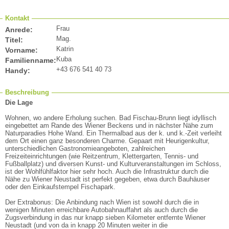
Kontakt
Frau
Anrede:
Mag.
Titel:
Katrin
Vorname:
Kuba
Familienname:
+43 676 541 40 73
Handy:
Beschreibung
Die Lage
Wohnen, wo andere Erholung suchen. Bad Fischau-Brunn liegt idyllisch
eingebettet am Rande des Wiener Beckens und in nächster Nähe zum
Naturparadies Hohe Wand. Ein Thermalbad aus der k. und k.-Zeit verleiht
dem Ort einen ganz besonderen Charme. Gepaart mit Heurigenkultur,
unterschiedlichen Gastronomieangeboten, zahlreichen
Freizeiteinrichtungen (wie Reitzentrum, Klettergarten, Tennis- und
Fußballplatz) und diversen Kunst- und Kulturveranstaltungen im Schloss,
ist der Wohlfühlfaktor hier sehr hoch. Auch die Infrastruktur durch die
Nähe zu Wiener Neustadt ist perfekt gegeben, etwa durch Bauhäuser
oder den Einkaufstempel Fischapark.
Der Extrabonus: Die Anbindung nach Wien ist sowohl durch die in
wenigen Minuten erreichbare Autobahnauffahrt als auch durch die
Zugsverbindung in das nur knapp sieben Kilometer entfernte Wiener
Neustadt (und von da in knapp 20 Minuten weiter in die