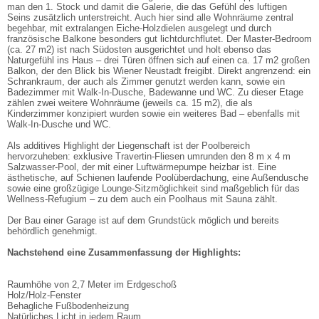
man den 1. Stock und damit die Galerie, die das Gefühl des luftigen
Seins zusätzlich unterstreicht. Auch hier sind alle Wohnräume zentral
begehbar, mit extralangen Eiche-Holzdielen ausgelegt und durch
französische Balkone besonders gut lichtdurchflutet. Der Master-Bedroom
(ca. 27 m2) ist nach Südosten ausgerichtet und holt ebenso das
Naturgefühl ins Haus – drei Türen öffnen sich auf einen ca. 17 m2 großen
Balkon, der den Blick bis Wiener Neustadt freigibt. Direkt angrenzend: ein
Schrankraum, der auch als Zimmer genutzt werden kann, sowie ein
Badezimmer mit Walk-In-Dusche, Badewanne und WC. Zu dieser Etage
zählen zwei weitere Wohnräume (jeweils ca. 15 m2), die als
Kinderzimmer konzipiert wurden sowie ein weiteres Bad – ebenfalls mit
Walk-In-Dusche und WC.
Als additives Highlight der Liegenschaft ist der Poolbereich
hervorzuheben: exklusive Travertin-Fliesen umrunden den 8 m x 4 m
Salzwasser-Pool, der mit einer Luftwärmepumpe heizbar ist. Eine
ästhetische, auf Schienen laufende Poolüberdachung, eine Außendusche
sowie eine großzügige Lounge-Sitzmöglichkeit sind maßgeblich für das
Wellness-Refugium – zu dem auch ein Poolhaus mit Sauna zählt.
Der Bau einer Garage ist auf dem Grundstück möglich und bereits
behördlich genehmigt.
Nachstehend eine Zusammenfassung der Highlights:
Raumhöhe von 2,7 Meter im Erdgeschoß
Holz/Holz-Fenster
Behagliche Fußbodenheizung
Natürliches Licht in jedem Raum