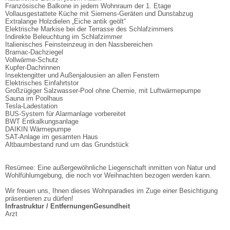
Französische Balkone in jedem Wohnraum der 1. Etage
Vollausgestattete Küche mit Siemens-Geräten und Dunstabzug
Extralange Holzdielen „Eiche antik geölt“
Elektrische Markise bei der Terrasse des Schlafzimmers
Indirekte Beleuchtung im Schlafzimmer
Italienisches Feinsteinzeug in den Nassbereichen
Bramac-Dachziegel
Vollwärme-Schutz
Kupfer-Dachrinnen
Insektengitter und Außenjalousien an allen Fenstern
Elektrisches Einfahrtstor
Großzügiger Salzwasser-Pool ohne Chemie, mit Luftwärmepumpe
Sauna im Poolhaus
Tesla-Ladestation
BUS-System für Alarmanlage vorbereitet
BWT Entkalkungsanlage
DAIKIN Wärmepumpe
SAT-Anlage im gesamten Haus
Altbaumbestand rund um das Grundstück
Resümee: Eine außergewöhnliche Liegenschaft inmitten von Natur und
Wohlfühlumgebung, die noch vor Weihnachten bezogen werden kann.
Wir freuen uns, Ihnen dieses Wohnparadies im Zuge einer Besichtigung
präsentieren zu dürfen!
Infrastruktur / Entfernungen
Gesundheit
Arzt