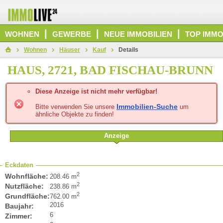
|
|
|
WOHNEN
GEWERBE
NEUE IMMOBILIEN
TOP IMMO
Wohnen
Häuser
Kauf
Details
HAUS, 2721, BAD FISCHAU-BRUNN
Diese Anzeige ist nicht mehr verfügbar!
Immobilien-Suche
Bitte verwenden Sie unsere
um
ähnliche Objekte zu finden!
Anzeige
Eckdaten
2
Wohnfläche:
208.46 m
2
Nutzfläche:
238.86 m
2
Grundfläche:
762.00 m
2016
Baujahr:
6
Zimmer: