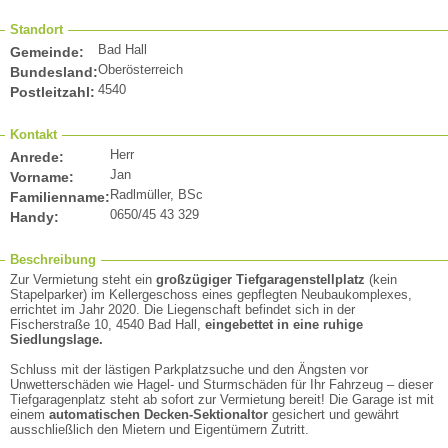
Standort
Bad Hall
Gemeinde:
Oberösterreich
Bundesland:
4540
Postleitzahl:
Kontakt
Herr
Anrede:
Jan
Vorname:
Radlmüller, BSc
Familienname:
0650/45 43 329
Handy:
Beschreibung
Zur Vermietung steht ein
großzügiger Tiefgaragenstellplatz
(kein
Stapelparker) im Kellergeschoss eines gepflegten Neubaukomplexes,
errichtet im Jahr 2020. Die Liegenschaft befindet sich in der
Fischerstraße 10, 4540 Bad Hall,
eingebettet in eine ruhige
Siedlungslage.
Schluss mit der lästigen Parkplatzsuche und den Ängsten vor
Unwetterschäden wie Hagel- und Sturmschäden für Ihr Fahrzeug – dieser
Tiefgaragenplatz steht ab sofort zur Vermietung bereit! Die Garage ist mit
einem
automatischen Decken-Sektionaltor
gesichert und gewährt
ausschließlich den Mietern und Eigentümern Zutritt.