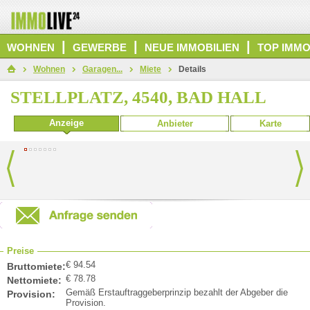
|
|
|
WOHNEN
GEWERBE
NEUE IMMOBILIEN
TOP IMMO
Wohnen
Garagen...
Miete
Details
STELLPLATZ, 4540, BAD HALL
Anzeige
Anbieter
Karte
Preise
€ 94.54
Bruttomiete:
€ 78.78
Nettomiete:
Gemäß Erstauftraggeberprinzip bezahlt der Abgeber die
Provision:
Provision.