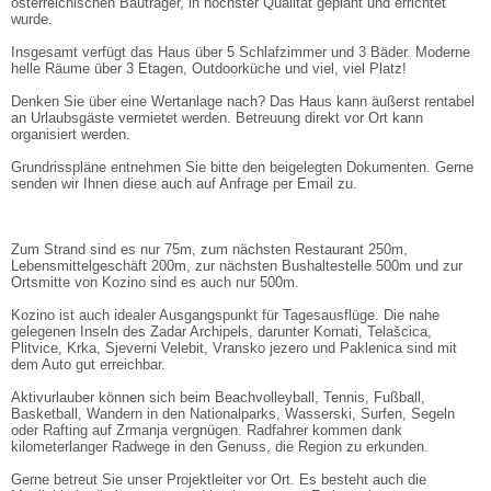
österreichischen Bauträger, in höchster Qualität geplant und errichtet
wurde.
Insgesamt verfügt das Haus über 5 Schlafzimmer und 3 Bäder. Moderne
helle Räume über 3 Etagen, Outdoorküche und viel, viel Platz!
Denken Sie über eine Wertanlage nach? Das Haus kann äußerst rentabel
an Urlaubsgäste vermietet werden. Betreuung direkt vor Ort kann
organisiert werden.
Grundrisspläne entnehmen Sie bitte den beigelegten Dokumenten. Gerne
senden wir Ihnen diese auch auf Anfrage per Email zu.
Zum Strand sind es nur 75m, zum nächsten Restaurant 250m,
Lebensmittelgeschäft 200m, zur nächsten Bushaltestelle 500m und zur
Ortsmitte von Kozino sind es auch nur 500m.
Kozino ist auch idealer Ausgangspunkt für Tagesausflüge. Die nahe
gelegenen Inseln des Zadar Archipels, darunter Kornati, Telašcica,
Plitvice, Krka, Sjeverni Velebit, Vransko jezero und Paklenica sind mit
dem Auto gut erreichbar.
Aktivurlauber können sich beim Beachvolleyball, Tennis, Fußball,
Basketball, Wandern in den Nationalparks, Wasserski, Surfen, Segeln
oder Rafting auf Zrmanja vergnügen. Radfahrer kommen dank
kilometerlanger Radwege in den Genuss, die Region zu erkunden.
Gerne betreut Sie unser Projektleiter vor Ort. Es besteht auch die