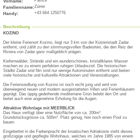
Patrick
Vorname:
Zürrer
Familienname:
+43 664 1250776
Handy:
Beschreibung
KOZINO
Der kleine Ferienort Kozino, liegt nur 3 km von der Küstenstadt Zadar
entfernt, und zählt zu den stimmungsvollen Badeorten, die den Reiz der
Riviera von Zadar ganz maßgeblich prägen.
Kiefernwälder, Strände und ein wunderschönes, kristallklares Wasser
machen es zu einem perfekten ruhigen Urlaubsziel. Die historischen
Städte Zadar und Nin sind nur wenige Autominuten entfernt und bieten
viele historische und kulturelle Attraktionen und Veranstaltungen.
Die Feriensiedlung von Kozino ist noch recht jung und wird von
überwiegend neuen und modern ausgestatteten Villen und Ferienhäusern
geprägt. Das üppig gedeihende mediterrane Grün belebt den Ort und
bietet auch eine angenehme Erholung für die Augen.
Attraktive Wohnlage mit MEERBLICK
Das Haus verfügt über eine Nutzfläche von ca. 200m².
Grundstücksgrösse ca. 500m². Platz genug, hier noch einen Pool zu
bauen.
Eingebettet in die Farbenpracht der kroatischen Adriaküste steht dieses
großzügige und gepflegte Wohnhaus, welches im Jahre 1985 von einem