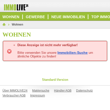
|
|
|
WOHNEN
GEWERBE
NEUE IMMOBILIEN
TOP IMMO
Wohnen
WOHNEN
Diese Anzeige ist nicht mehr verfügbar!
Immobilien-Suche
Bitte verwenden Sie unsere
um
ähnliche Objekte zu finden!
Standard-Version
Über IMMOLIVE24
Maklersuche
Händler AGB
Datenschutz
Verbraucher AGB
Impressum