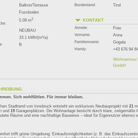
:
Balkon/Terrasse
Bundesland:
Tirol
Fussboden
2
KONTAKT
5.09 m
che:
Anrede:
Frau
NEUBAU
Vorname:
Anna
33.1 kWh/(m²/a)
Familienname:
Gogala
e:
B
Handy:
+43 676 94 8
Wohnamour 
GmbH
HREIBUNG
mmen. Sich wohlfühlen. Für immer bleiben.
hen Stadtrand von Innsbruck entsteht ein exklusives Neubauprojekt mit
21
m
n und
19
Garagenplätzen. Die Wohnanlage besticht durch klare, zeitgemäße Ar
flutete Räume und eine nachhaltige Bauweise – ideal für Eigennutzer ebenso w
mfort trifft grüne Umgebung: Einkaufsmöglichkeiten (z. B. das Einkaufszen