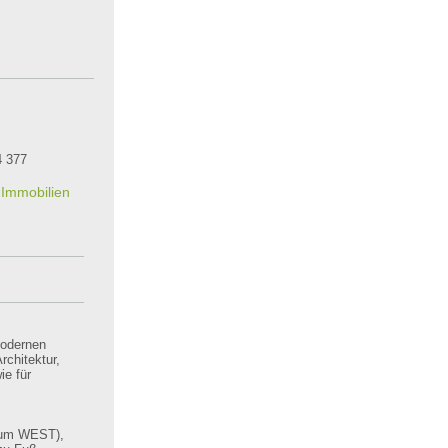
4 377
Immobilien
odernen
chitektur,
ie für
trum WEST),