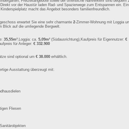
indergärten, Freizeitangebote sowie der öffentliche Nahverkehr sind bequem
. Direkt vor der Haustür laden Rad- und Spazierwege zum Entspannen ein. Ein
r Kinderspielplatz macht das Angebot besonders familienfreundlich.
geschoss erwartet Sie eine sehr charmante
2
-Zimmer-Wohnung mit Loggia u
n Blick auf die umliegende Bergwelt.
e:
35,55m²
,Loggia: ca.
5,09m²
(Südausrichtung),Kaufpreis für Eigennutzer:
€
aufpreis für Anleger:
€ 332.900
tze sind optional um
€ 38.000
erhältlich.
rtige Ausstattung überzeugt mit:
ndhausdielen
igen Fliesen
Sanitärobjekten