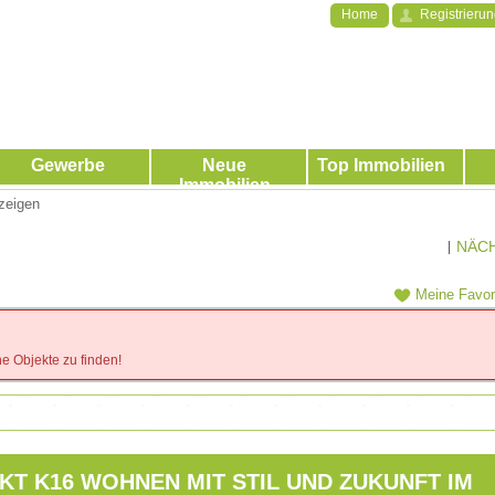
Home
Registrieru
Gewerbe
Neue
Top Immobilien
Immobilien
zeigen
NÄC
|
Meine Favor
e Objekte zu finden!
KT K16 WOHNEN MIT STIL UND ZUKUNFT IM