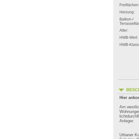
Freiflächen
Heizung:
Balkon-/
Terrasseflä
Alter:
HWB-Wert:
HWB-Klass
BESC
Hier anko
Am westlic
Wohnunge
lichtdurch
Anleger.
Urbaner Ko