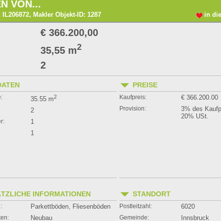
N VON...
 IL206872, Makler Objekt-ID: 1287
in di
€ 366.200,00
2
35,55 m
2
DATEN
PREISE
:
2
Kaufpreis:
€ 366.200.00
35.55 m
Provision:
3% des Kaufpr
2
20% USt.
r:
1
1
TZLICHE INFORMATIONEN
STANDORT
:
Parkettböden, Fliesenböden
Postleitzahl:
6020
ten:
Neubau
Gemeinde:
Innsbruck