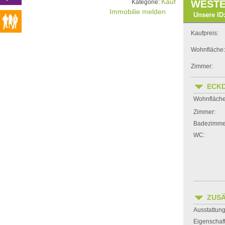
Kauf
Kategorie:
WESTE
Immobilie melden
Unsere ID:
Kaufpreis:
Wohnfläche:
Zimmer:
ECK
Wohnfläche
Zimmer:
Badezimme
WC:
ZUSÄ
Ausstattung
Eigenschaf