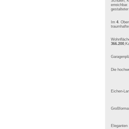
Schulen, K
erreichbar
gestaltete
Im
4
. Ober
traumhafte
Wohnfläch
366.200
,K
Garagenplä
Die hochwe
Eichen-La
Großformat
Eleganten 