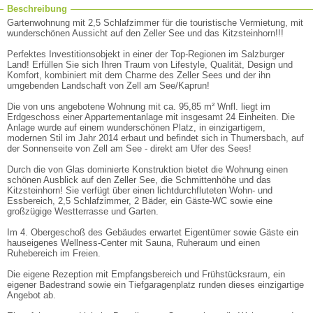
Beschreibung
Gartenwohnung mit 2,5 Schlafzimmer für die touristische Vermietung, mit
wunderschönen Aussicht auf den Zeller See und das Kitzsteinhorn!!!
Perfektes Investitionsobjekt in einer der Top-Regionen im Salzburger
Land! Erfüllen Sie sich Ihren Traum von Lifestyle, Qualität, Design und
Komfort, kombiniert mit dem Charme des Zeller Sees und der ihn
umgebenden Landschaft von Zell am See/Kaprun!
Die von uns angebotene Wohnung mit ca. 95,85 m² Wnfl. liegt im
Erdgeschoss einer Appartementanlage mit insgesamt 24 Einheiten. Die
Anlage wurde auf einem wunderschönen Platz, in einzigartigem,
modernen Stil im Jahr 2014 erbaut und befindet sich in Thumersbach, auf
der Sonnenseite von Zell am See - direkt am Ufer des Sees!
Durch die von Glas dominierte Konstruktion bietet die Wohnung einen
schönen Ausblick auf den Zeller See, die Schmittenhöhe und das
Kitzsteinhorn! Sie verfügt über einen lichtdurchfluteten Wohn- und
Essbereich, 2,5 Schlafzimmer, 2 Bäder, ein Gäste-WC sowie eine
großzügige Westterrasse und Garten.
Im 4. Obergeschoß des Gebäudes erwartet Eigentümer sowie Gäste ein
hauseigenes Wellness-Center mit Sauna, Ruheraum und einen
Ruhebereich im Freien.
Die eigene Rezeption mit Empfangsbereich und Frühstücksraum, ein
eigener Badestrand sowie ein Tiefgaragenplatz runden dieses einzigartige
Angebot ab.