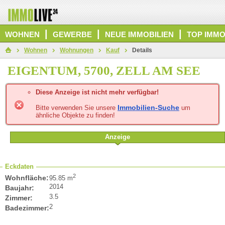
|
|
|
WOHNEN
GEWERBE
NEUE IMMOBILIEN
TOP IMMO
Wohnen
Wohnungen
Kauf
Details
EIGENTUM, 5700, ZELL AM SEE
Diese Anzeige ist nicht mehr verfügbar!
Immobilien-Suche
Bitte verwenden Sie unsere
um
ähnliche Objekte zu finden!
Anzeige
Eckdaten
2
Wohnfläche:
95.85 m
2014
Baujahr:
3.5
Zimmer:
2
Badezimmer: