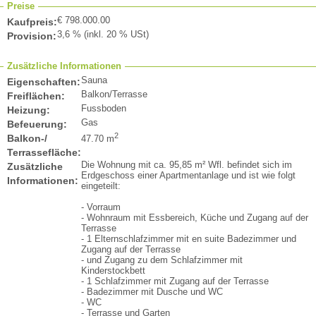
Preise
€ 798.000.00
Kaufpreis:
3,6 % (inkl. 20 % USt)
Provision:
Zusätzliche Informationen
Sauna
Eigenschaften:
Balkon/Terrasse
Freiflächen:
Fussboden
Heizung:
Gas
Befeuerung:
2
Balkon-/
47.70 m
Terrassefläche:
Die Wohnung mit ca. 95,85 m² Wfl. befindet sich im
Zusätzliche
Erdgeschoss einer Apartmentanlage und ist wie folgt
Informationen:
eingeteilt:
- Vorraum
- Wohnraum mit Essbereich, Küche und Zugang auf der
Terrasse
- 1 Elternschlafzimmer mit en suite Badezimmer und
Zugang auf der Terrasse
- und Zugang zu dem Schlafzimmer mit
Kinderstockbett
- 1 Schlafzimmer mit Zugang auf der Terrasse
- Badezimmer mit Dusche und WC
- WC
- Terrasse und Garten