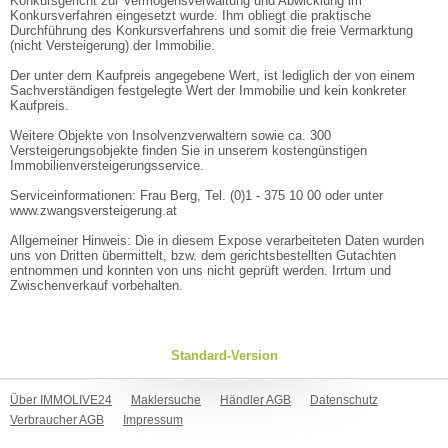
Konkursgericht zur Vermögensverwaltung und Abwicklung im
Konkursverfahren eingesetzt wurde. Ihm obliegt die praktische
Durchführung des Konkursverfahrens und somit die freie Vermarktung
(nicht Versteigerung) der Immobilie.
Der unter dem Kaufpreis angegebene Wert, ist lediglich der von einem
Sachverständigen festgelegte Wert der Immobilie und kein konkreter
Kaufpreis.
Weitere Objekte von Insolvenzverwaltern sowie ca. 300
Versteigerungsobjekte finden Sie in unserem kostengünstigen
Immobilienversteigerungsservice.
Serviceinformationen: Frau Berg, Tel. (0)1 - 375 10 00 oder unter
www.zwangsversteigerung.at
Allgemeiner Hinweis: Die in diesem Expose verarbeiteten Daten wurden
uns von Dritten übermittelt, bzw. dem gerichtsbestellten Gutachten
entnommen und konnten von uns nicht geprüft werden. Irrtum und
Zwischenverkauf vorbehalten.
Standard-Version
Über IMMOLIVE24
Maklersuche
Händler AGB
Datenschutz
Verbraucher AGB
Impressum