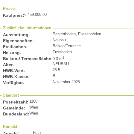
Preise
€ 459.000.00
Kaufpreis:
Zusätzliche Informationen
Parkettböden, Fliesenböden
Ausstattung:
Neubau
Eigenschaften:
Balkon/Terrasse
Freiflächen:
Fussboden
Heizung:
2
Balkon-/ Terrassefläche:
9.3 m
NEUBAU
Alter:
25.5
HWB-Wert:
B
HWB-Klasse:
November 2025
Verfügbar:
Standort
1100
Postleitzahl:
Wien
Gemeinde:
Wien
Bundesland:
Kontakt
Frau
Anrede: