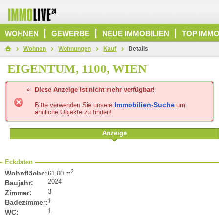
|
|
|
WOHNEN
GEWERBE
NEUE IMMOBILIEN
TOP IMMO
Wohnen
Wohnungen
Kauf
Details
EIGENTUM, 1100, WIEN
Diese Anzeige ist nicht mehr verfügbar!
Immobilien-Suche
Bitte verwenden Sie unsere
um
ähnliche Objekte zu finden!
Anzeige
Eckdaten
2
Wohnfläche:
61.00 m
2024
Baujahr:
3
Zimmer:
1
Badezimmer:
1
WC: