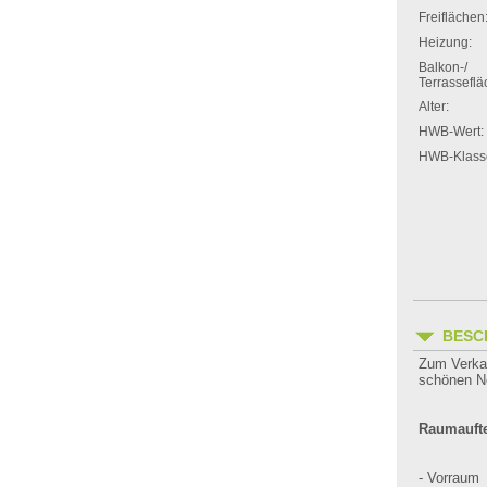
Freiflächen
Heizung:
Balkon-/
Terrasseflä
Alter:
HWB-Wert:
HWB-Klass
BESC
Zum Verkau
schönen Ne
Raumaufte
- Vorraum