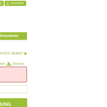
ng
Anmelden
Inserieren
HSTES OBJEKT
iten
Drucken
NUNG