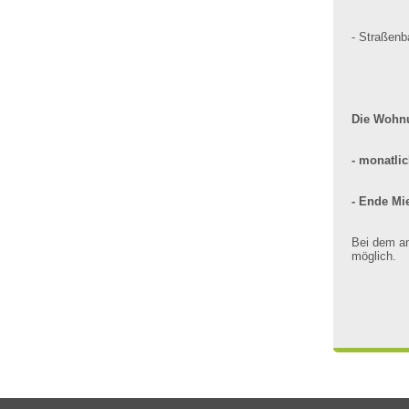
- Straßenb
Die Wohnu
- monatlic
- Ende Mie
Bei dem an
möglich.
Ribeira brava
Hauptbahnhof
U-Bahn Station
5230
Landhaus
Ka
Balkon
S-Bahn