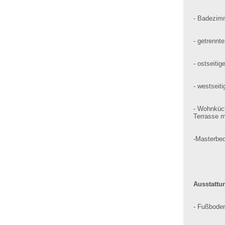
- Badezim
- getrennte
- ostseiti
- westseit
- Wohnküch
Terrasse m
-Masterbe
Ausstattu
- Fußbode