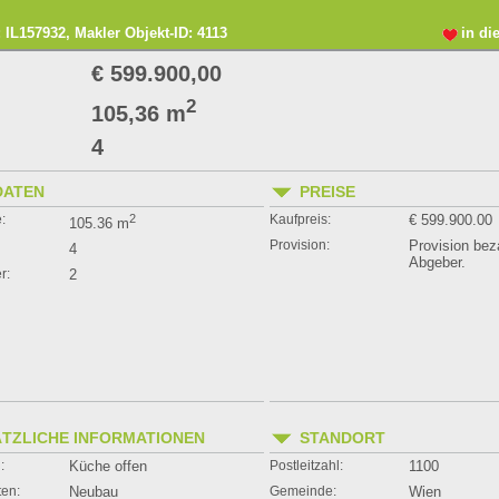
 IL157932, Makler Objekt-ID: 4113
in di
€ 599.900,00
2
105,36 m
4
DATEN
PREISE
:
2
Kaufpreis:
€ 599.900.00
105.36 m
Provision:
Provision bez
4
Abgeber.
r:
2
TZLICHE INFORMATIONEN
STANDORT
:
Küche offen
Postleitzahl:
1100
ten:
Neubau
Gemeinde:
Wien