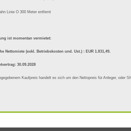
ahn Linie O 300 Meter entfernt
ng ist momentan vermietet:
he Nettomiete (exkl. Betriebskosten und. Ust.) : EUR 1.831,49.
tvertrag: 30.09.2028
gegebenem Kaufpreis handelt es sich um den Nettopreis für Anleger, oder S
landra
Westbahnhof
Kössen