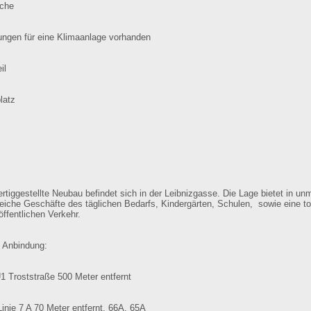
üche
tungen für eine Klimaanlage vorhanden
il
latz
rtiggestellte Neubau befindet sich in der Leibnizgasse. Die Lage bietet in unm
eiche Geschäfte des täglichen Bedarfs, Kindergärten, Schulen, sowie eine to
öffentlichen Verkehr.
e Anbindung:
1 Troststraße 500 Meter entfernt
Linie 7 A 70 Meter entfernt, 66A, 65A