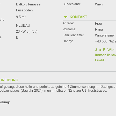
:
Balkon/Terrasse
Bundesland:
Wien
Fussboden
2
KONTAKT
9.5 m
che:
Anrede:
Frau
NEUBAU
Vorname:
Rana
23 kWh/(m²/a)
Familienname:
Wintersteiner
e:
B
Handy:
+43 660 762 
J. u. E. Wild
Immobilient
GmbH
HREIBUNG
f gelangt diese helle und perfekt aufgeteilte 4 Zimmerwohnung im Dachgesc
ubauhauses (Baujahr 2024) in unmittelbarer Nähe zur U1 Troststrasse.
ilung: