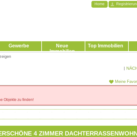
Home
Registrieru
Gewerbe
Neue
Top Immobilien
Immobilien
zeigen
NÄC
|
Meine Favor
e Objekte zu finden!
RSCHÖNE 4 ZIMMER DACHTERRASSENWOH