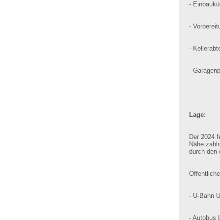
- Einbauk
- Vorberei
- Kellerabte
- Garagenp
Lage:
Der 2024 fe
Nähe zahlr
durch den 
Öffentlich
- U-Bahn U
- Autobus 