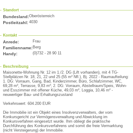
Standort
Oberösterreich
Bundesland:
4030
Postleitzahl:
Kontakt
Frau
Anrede:
Berg
Familienname:
(0)732 - 28 90 11
Handy:
Beschreibung
Maisonette-Wohnung Nr. 12 im 1./2. DG (Lift vorhanden), mit 4 TG-
Stellplätzen Nr. 18, 21, 22 und 25 (55 m² Nfl.), Bj. 2022 - Raumaufteilung:
1. DG: Vorraum, Gang, Bad, Kinderzimmer, Büro, Schlafzimmer, WC,
69,28 m², Terrasse, 9,83 m²; 2. DG: Vorraum, Abstellraum/Speis, Wohn-
und Esszimmer mit offener Küche, 49,03 m², Loggia, 10,46 m² -
neuwertiger Bau- und Erhaltungszustand
Verkehrswert: 604.200 EUR
Die Immobilie ist ein Objekt eines Insolvenzverwalters, der vom
Konkursgericht zur Vermögensverwaltung und Abwicklung im
Konkursverfahren eingesetzt wurde. Ihm obliegt die praktische
Durchführung des Konkursverfahrens und somit die freie Vermarktung
(nicht Versteigerung) der Immobilie.