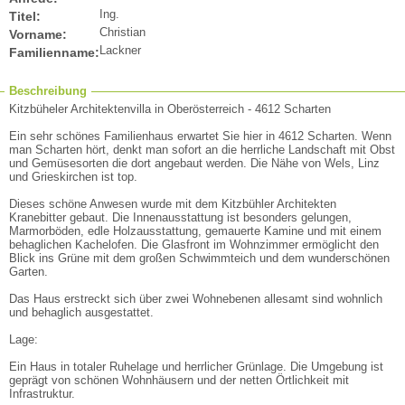
Ing.
Titel:
Christian
Vorname:
Lackner
Familienname:
Beschreibung
Kitzbüheler Architektenvilla in Oberösterreich - 4612 Scharten
Ein sehr schönes Familienhaus erwartet Sie hier in 4612 Scharten. Wenn
man Scharten hört, denkt man sofort an die herrliche Landschaft mit Obst
und Gemüsesorten die dort angebaut werden. Die Nähe von Wels, Linz
und Grieskirchen ist top.
Dieses schöne Anwesen wurde mit dem Kitzbühler Architekten
Kranebitter gebaut. Die Innenausstattung ist besonders gelungen,
Marmorböden, edle Holzausstattung, gemauerte Kamine und mit einem
behaglichen Kachelofen. Die Glasfront im Wohnzimmer ermöglicht den
Blick ins Grüne mit dem großen Schwimmteich und dem wunderschönen
Garten.
Das Haus erstreckt sich über zwei Wohnebenen allesamt sind wohnlich
und behaglich ausgestattet.
Lage:
Ein Haus in totaler Ruhelage und herrlicher Grünlage. Die Umgebung ist
geprägt von schönen Wohnhäusern und der netten Örtlichkeit mit
Infrastruktur.