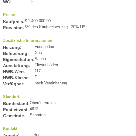
3
WC:
Preise
€ 1.400.000.00
Kaufpreis:
3% des Kaufpreises zzgl. 20% USt.
Provision:
Zusätzliche Informationen
Fussboden
Heizung:
Gas
Befeuerung:
Sauna
Eigenschaften:
Fliesenböden
Ausstattung:
117
HWB-Wert:
D
HWB-Klasse:
nach Vereinbarung
Verfügbar:
Standort
Oberösterreich
Bundesland:
4612
Postleitzahl:
Scharten
Gemeinde:
Kontakt
Herr
Anrede: