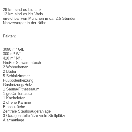
28 km sind es bis Linz
12 km sind es bis Wels
erreichbar von München in ca. 2,5 Stunden
Nahversorger in der Nähe
Fakten:
3090 m² Gfl.
300 m² Wfl.
410 m² Nfl.
Großer Schwimmteich
2 Wohnebenen
2 Bäder
5 Schlafzimmer
Fußbodenheizung
Gasheizung/Holz
1 Sauna/Fitnessraum
1 große Terrasse
1 Kachelofen
2 offene Kamine
Einbauküche
Zentrale Staubsaugeranlage
3 Garagenstellplätze viele Stellplätze
Alarmanlage