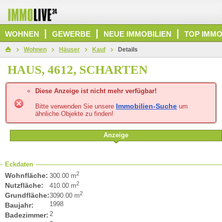
|
|
|
WOHNEN
GEWERBE
NEUE IMMOBILIEN
TOP IMMO
Wohnen
Häuser
Kauf
Details
HAUS, 4612, SCHARTEN
Diese Anzeige ist nicht mehr verfügbar!
Immobilien-Suche
Bitte verwenden Sie unsere
um
ähnliche Objekte zu finden!
Anzeige
Eckdaten
2
Wohnfläche:
300.00 m
2
Nutzfläche:
410.00 m
2
Grundfläche:
3090.00 m
1998
Baujahr:
2
Badezimmer: