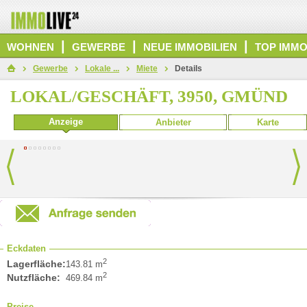
|
|
|
WOHNEN
GEWERBE
NEUE IMMOBILIEN
TOP IMMO
Gewerbe
Lokale ...
Miete
Details
LOKAL/GESCHÄFT, 3950, GMÜND
Anzeige
Anbieter
Karte
Eckdaten
2
Lagerfläche:
143.81 m
2
Nutzfläche:
469.84 m
Preise