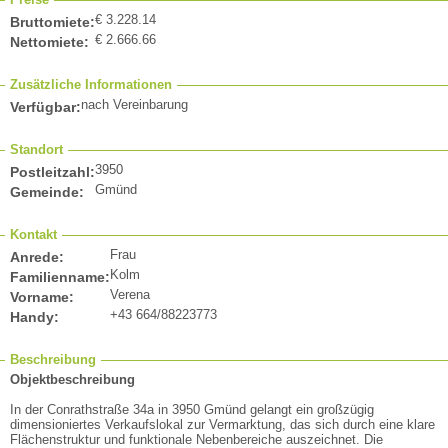
€ 3.228.14
Bruttomiete:
€ 2.666.66
Nettomiete:
Zusätzliche Informationen
nach Vereinbarung
Verfügbar:
Standort
3950
Postleitzahl:
Gmünd
Gemeinde:
Kontakt
Frau
Anrede:
Kolm
Familienname:
Verena
Vorname:
+43 664/88223773
Handy:
Beschreibung
Objektbeschreibung
In der Conrathstraße 34a in 3950 Gmünd gelangt ein großzügig
dimensioniertes Verkaufslokal zur Vermarktung, das sich durch eine klare
Flächenstruktur und funktionale Nebenbereiche auszeichnet. Die