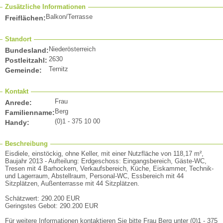
Zusätzliche Informationen
Balkon/Terrasse
Freiflächen:
Standort
Niederösterreich
Bundesland:
2630
Postleitzahl:
Ternitz
Gemeinde:
Kontakt
Frau
Anrede:
Berg
Familienname:
(0)1 - 375 10 00
Handy:
Beschreibung
Eisdiele, einstöckig, ohne Keller, mit einer Nutzfläche von 118,17 m²,
Baujahr 2013 - Aufteilung: Erdgeschoss: Eingangsbereich, Gäste-WC,
Tresen mit 4 Barhockern, Verkaufsbereich, Küche, Eiskammer, Technik-
und Lagerraum, Abstellraum, Personal-WC, Essbereich mit 44
Sitzplätzen, Außenterrasse mit 44 Sitzplätzen.
Schätzwert: 290.200 EUR
Geringstes Gebot: 290.200 EUR
Für weitere Informationen kontaktieren Sie bitte Frau Berg unter (0)1 - 375