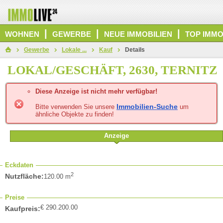
|
|
|
WOHNEN
GEWERBE
NEUE IMMOBILIEN
TOP IMMO
Gewerbe
Lokale ...
Kauf
Details
LOKAL/GESCHÄFT, 2630, TERNITZ
Diese Anzeige ist nicht mehr verfügbar!
Immobilien-Suche
Bitte verwenden Sie unsere
um
ähnliche Objekte zu finden!
Anzeige
Eckdaten
2
Nutzfläche:
120.00 m
Preise
€ 290.200.00
Kaufpreis: